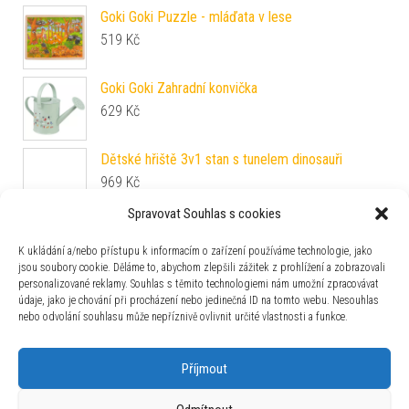
Goki Goki Puzzle - mláďata v lese
519
Kč
Goki Goki Zahradní konvička
629
Kč
Dětské hřiště 3v1 stan s tunelem dinosauři
969
Kč
Spravovat Souhlas s cookies
ADEKO ADEKO BOX 7 Dřevěná dětská postel
K ukládání a/nebo přístupu k informacím o zařízení používáme technologie, jako
Rozměr: 70 x 140 cm
jsou soubory cookie. Děláme to, abychom zlepšili zážitek z prohlížení a zobrazovali
6 190
Kč
personalizované reklamy. Souhlas s těmito technologiemi nám umožní zpracovávat
údaje, jako je chování při procházení nebo jedinečná ID na tomto webu. Nesouhlas
nebo odvolání souhlasu může nepříznivě ovlivnit určité vlastnosti a funkce.
Zajímavosti
Příjmout