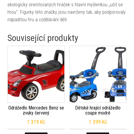
ekologicky orientovaných hraček s hlavní myšlenkou „učit se
hrou“. Figurky této značky jsou navrženy tak, aby podporovaly
nápaditou hru a vzdělávání dětí.
Související produkty
Odrážedlo Mercedes Benz se
Dětské hrající odrážedlo
zvuky červený
coupe modré
1 319
Kč
1 399
Kč