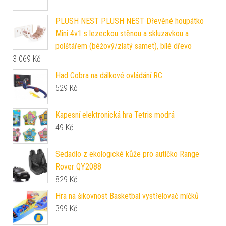
PLUSH NEST PLUSH NEST Dřevěné houpátko
Mini 4v1 s lezeckou stěnou a skluzavkou a
polštářem (béžový/zlatý samet), bílé dřevo
3 069
Kč
Had Cobra na dálkové ovládání RC
529
Kč
Kapesní elektronická hra Tetris modrá
49
Kč
Sedadlo z ekologické kůže pro autíčko Range
Rover QY2088
829
Kč
Hra na šikovnost Basketbal vystřelovač míčků
399
Kč