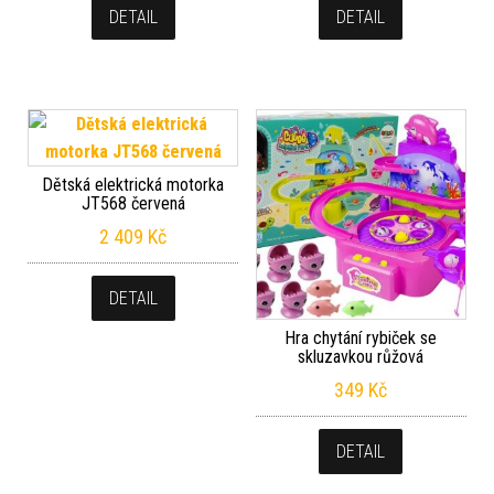
DETAIL
DETAIL
Dětská elektrická motorka
JT568 červená
2 409
Kč
DETAIL
Hra chytání rybiček se
skluzavkou růžová
349
Kč
DETAIL