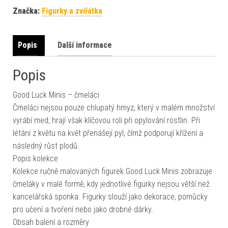
Značka:
Figurky a zvířátka
Popis
Další informace
Popis
Good Luck Minis – čmeláci
Čmeláci nejsou pouze chlupatý hmyz, který v malém množství
vyrábí med; hrají však klíčovou roli při opylování rostlin. Při
létání z květu na květ přenášejí pyl, čímž podporují křížení a
následný růst plodů.
Popis kolekce
Kolekce ručně malovaných figurek Good Luck Minis zobrazuje
čmeláky v malé formě, kdy jednotlivé figurky nejsou větší než
kancelářská sponka. Figurky slouží jako dekorace, pomůcky
pro učení a tvoření nebo jako drobné dárky.
Obsah balení a rozměry