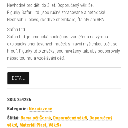
Nevhodné pro děti do 3 let. Doporučený věk: 5+.
Figurky Safari Ltd. jsou ručně zpracované a netoxické.
Neobsahují olovo, škodlivé chemikálie, ftaláty ani BPA.
Safari Ltd.
Safari Ltd. je americká společnost zaměřená na výrobu
ekologicky orientovaných hraček s hlavní myšlenkou „učit se
hrou“. Figurky této značky jsou navrženy tak, aby podporovaly
nápaditou hru a vzdělávání dětí.
DETAIL
SKU:
254286
Kategorie:
Nezařazené
Štítků:
Barva očí:Černá
,
Doporučený věk:5
,
Doporučený
věk:6
,
Materiál:Plast
,
Věk:5+