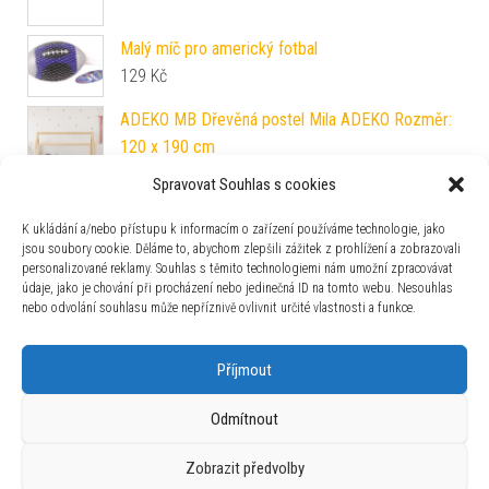
Malý míč pro americký fotbal
129
Kč
Spravovat Souhlas s cookies
ADEKO MB Dřevěná postel Mila ADEKO Rozměr:
K ukládání a/nebo přístupu k informacím o zařízení používáme technologie, jako
120 x 190 cm
jsou soubory cookie. Děláme to, abychom zlepšili zážitek z prohlížení a zobrazovali
7 790
Kč
personalizované reklamy. Souhlas s těmito technologiemi nám umožní zpracovávat
údaje, jako je chování při procházení nebo jedinečná ID na tomto webu. Nesouhlas
Hasičský vůz s přívěsem 1:16 červený
nebo odvolání souhlasu může nepříznivě ovlivnit určité vlastnosti a funkce.
519
Kč
Příjmout
Zajímavosti
Odmítnout
Zobrazit předvolby