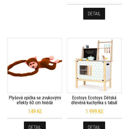
DETAIL
Plyšová opička se zvukovými
Ecotoys Ecotoys Dětská
efekty 60 cm hnědá
dřevěná kuchyňka s tabulí
149
Kč
1 999
Kč
DETAIL
DETAIL