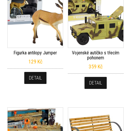
Figurka antilopy Jumper
Vojenské autíčko s třecím
pohonem
129
Kč
359
Kč
DETAIL
DETAIL