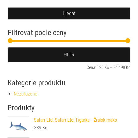
Filtrovat podle ceny
Min
Max
FILTR
Cena:
120 Kč
—
24 490 Kč
Kategorie produktu
Nezařazené
Produkty
Safari Ltd. Safari Ltd. Figurka - Žralok mako
339
Kč