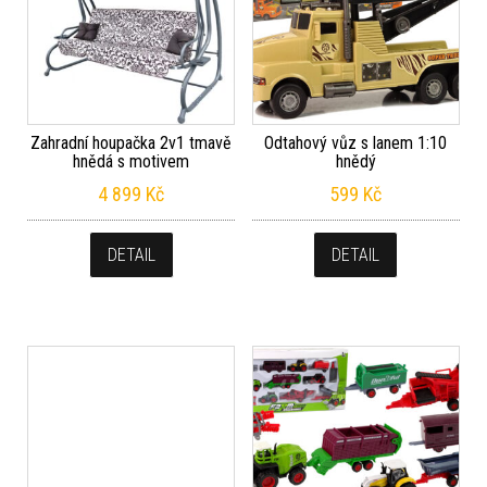
Zahradní houpačka 2v1 tmavě
Odtahový vůz s lanem 1:10
hnědá s motivem
hnědý
4 899
Kč
599
Kč
DETAIL
DETAIL
Sada figurek surikaty
199
Kč
DETAIL