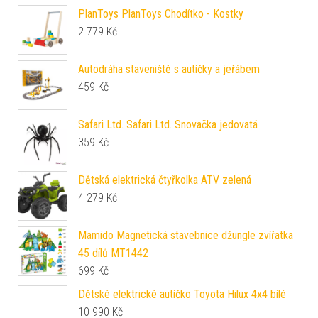
PlanToys PlanToys Chodítko - Kostky
2 779
Kč
Autodráha staveniště s autíčky a jeřábem
459
Kč
Safari Ltd. Safari Ltd. Snovačka jedovatá
359
Kč
Dětská elektrická čtyřkolka ATV zelená
4 279
Kč
Mamido Magnetická stavebnice džungle zvířatka
45 dílů MT1442
699
Kč
Dětské elektrické autíčko Toyota Hilux 4x4 bílé
10 990
Kč