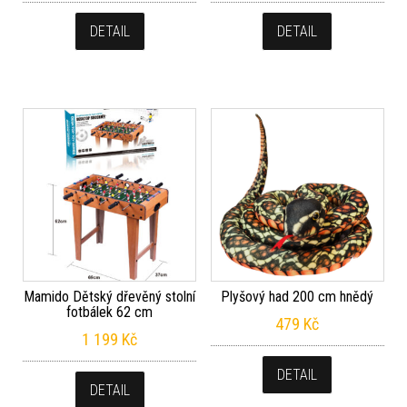
DETAIL
DETAIL
Mamido Dětský dřevěný stolní
Plyšový had 200 cm hnědý
fotbálek 62 cm
479
Kč
1 199
Kč
DETAIL
DETAIL