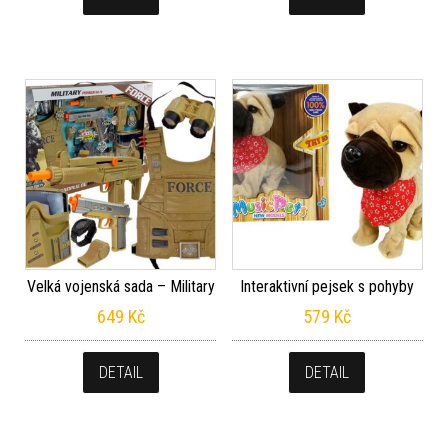
Velká vojenská sada – Military
Interaktivní pejsek s pohyby
649
Kč
579
Kč
DETAIL
DETAIL