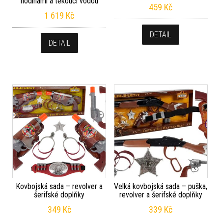
hodinami a tekoucí vodou
459
Kč
1 619
Kč
DETAIL
DETAIL
Kovbojská sada – revolver a
Velká kovbojská sada – puška,
šerifské doplňky
revolver a šerifské doplňky
349
Kč
339
Kč