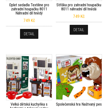
Oplet sedadla Textiline pro
Stříška pro zahradní houpačku
zahradní houpačku 8011
8011 náhradní díl hnědá
Náhradní díl hnědý
749
Kč
749
Kč
DETAIL
DETAIL
Velká dětská kuchyňka s
Společenská hra Naštvaný pes