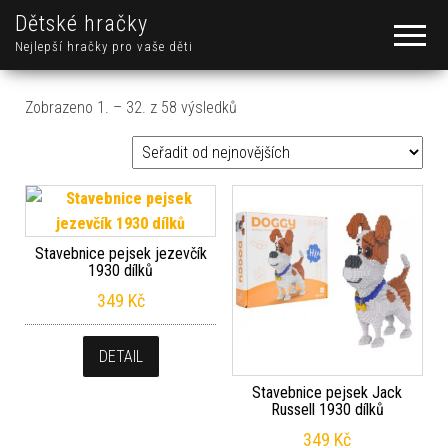
Dětské hračky
Nejlepší hračky pro vaše děti
Seřazeno od nejnovějších
Zobrazeno 1. – 32. z 58 výsledků
Stavebnice pejsek jezevčík
1930 dílků
349
Kč
DETAIL
Stavebnice pejsek Jack
Russell 1930 dílků
349
Kč