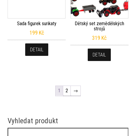
Dětský set zemědělských
strojů
319
Kč
DETAIL
1
2
→
Vyhledat produkt
Vyhledávání