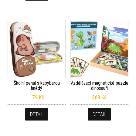
Školní penál s kapybarou
Vzdělávací magnetické puzzle
hnědý
dinosauři
179
Kč
369
Kč
DETAIL
DETAIL