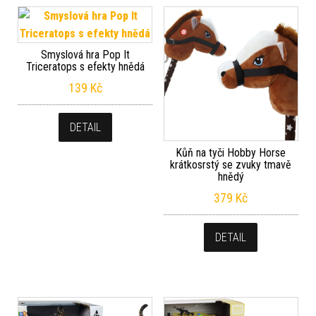
Smyslová hra Pop It
Triceratops s efekty hnědá
139
Kč
DETAIL
Kůň na tyči Hobby Horse
krátkosrstý se zvuky tmavě
hnědý
379
Kč
DETAIL