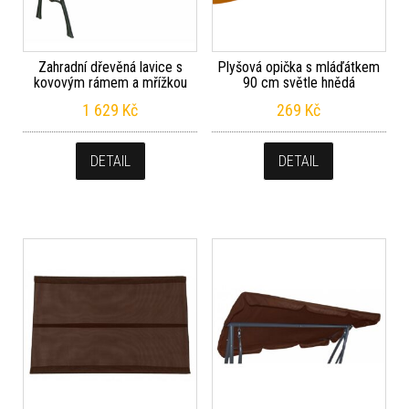
Zahradní dřevěná lavice s
Plyšová opička s mláďátkem
kovovým rámem a mřížkou
90 cm světle hnědá
1 629
Kč
269
Kč
DETAIL
DETAIL