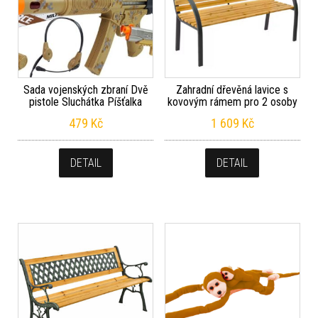
Sada vojenských zbraní Dvě
Zahradní dřevěná lavice s
pistole Sluchátka Píšťalka
kovovým rámem pro 2 osoby
479
Kč
1 609
Kč
DETAIL
DETAIL