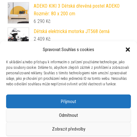
ADEKO KIKI 3 Dětská dřevěná postel ADEKO
Rozměr: 80 x 200 cm
6 290
Kč
Dětská elektrická motorka JT568 černá
2 409
Kč
Spravovat Souhlas s cookies
SHAPPY Dětská pěnová opěrka SLIDE SHAPPY
ORIGINAL Barva: Camel
K ukládání a/nebo přístupu k informacím o zařízení používáme technologie, jako
jsou soubory cookie. Děláme to, abychom zlepšili zážitek z prohlížení a zobrazovali
3 090
Kč
personalizované reklamy. Souhlas s těmito technologiemi nám umožní zpracovávat
údaje, jako je chování při procházení nebo jedinečná ID na tomto webu. Nesouhlas
nebo odvolání souhlasu může nepříznivě ovlivnit určité vlastnosti a funkce.
Zajímavosti
Příjmout
Odmítnout
Zobrazit předvolby
Používáme WordPress (v češtině).
|
Šablona: Bulk Shop
| ACIT