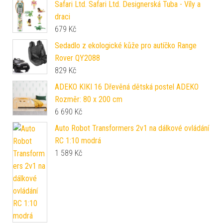
Safari Ltd. Safari Ltd. Designerská Tuba - Víly a
draci
679
Kč
Sedadlo z ekologické kůže pro autíčko Range
Rover QY2088
829
Kč
ADEKO KIKI 16 Dřevěná dětská postel ADEKO
Rozměr: 80 x 200 cm
6 690
Kč
Auto Robot Transformers 2v1 na dálkové ovládání
RC 1:10 modrá
1 589
Kč