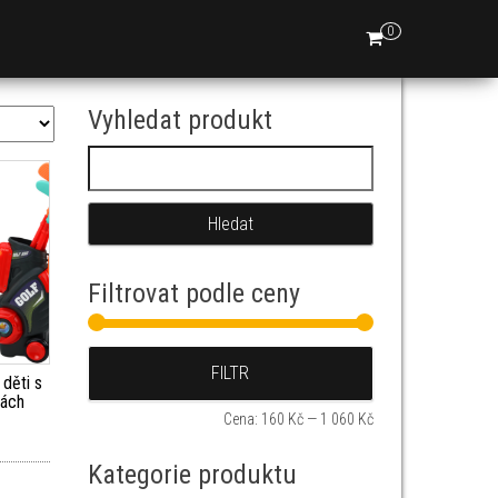
0
Vyhledat produkt
Vyhledávání
Filtrovat podle ceny
Minimální cena
Maximální cena
FILTR
 děti s
kách
Cena:
160 Kč
—
1 060 Kč
Kategorie produktu