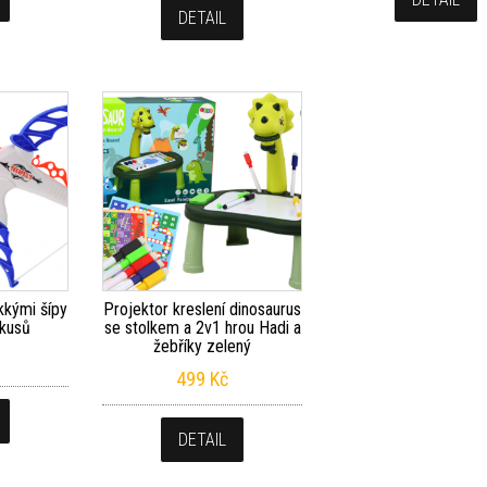
DETAIL
kkými šípy
Projektor kreslení dinosaurus
 kusů
se stolkem a 2v1 hrou Hadi a
žebříky zelený
499
Kč
DETAIL