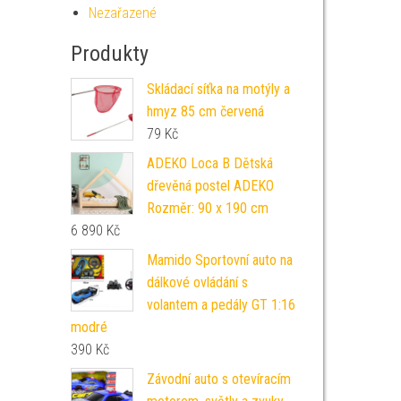
Nezařazené
Produkty
Skládací síťka na motýly a
hmyz 85 cm červená
79
Kč
ADEKO Loca B Dětská
dřevěná postel ADEKO
Rozměr: 90 x 190 cm
6 890
Kč
Mamido Sportovní auto na
dálkové ovládání s
volantem a pedály GT 1:16
modré
390
Kč
Závodní auto s otevíracím