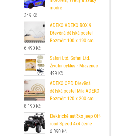
motorem, světly a zvuky
modré
349
Kč
ADEKO ADEKO BOX 9
Dřevěná dětská postel
Rozměr: 100 x 190 cm
6 490
Kč
Safari Ltd. Safari Ltd.
Životní cyklus - Mravenec
499
Kč
ADEKO CPD Dřevěná
dětská postel Mila ADEKO
Rozměr: 120 x 200 cm
8 190
Kč
Elektrické autíčko jeep Off-
road Speed 4x4 černé
6 890
Kč