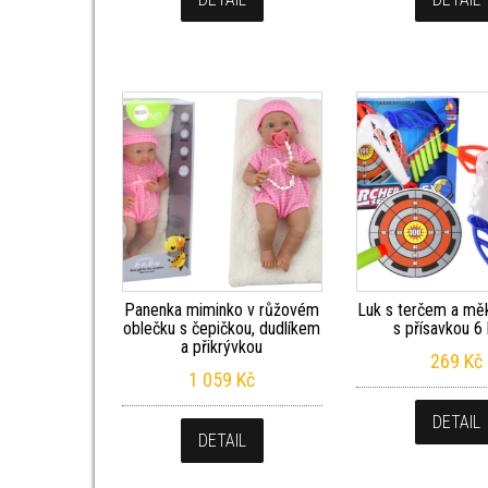
Panenka miminko v růžovém
Luk s terčem a mě
oblečku s čepičkou, dudlíkem
s přísavkou 6
a přikrývkou
269
Kč
1 059
Kč
DETAIL
DETAIL