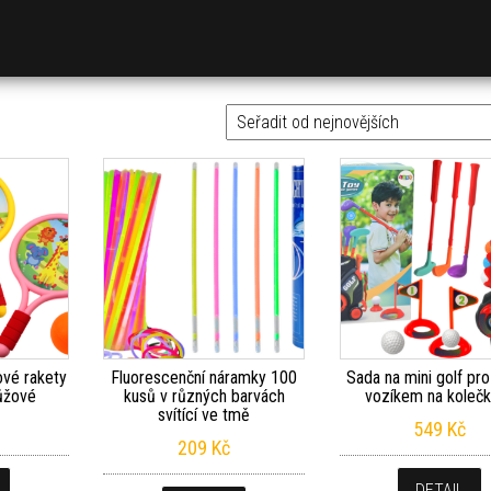
vé rakety
Fluorescenční náramky 100
Sada na mini golf pro
růžové
kusů v různých barvách
vozíkem na koleč
svítící ve tmě
549
Kč
209
Kč
DETAIL