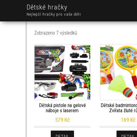
Dětské hračky
Nejlepší hračky pro vaše děti
Seřazeno od nejnovějších
Zobrazeno 7 výsledků
Dětská pistole na gelové
Dětské badmintono
náboje s laserem
Zvířata žluté 
579
Kč
169
Kč
DETAIL
DETAIL