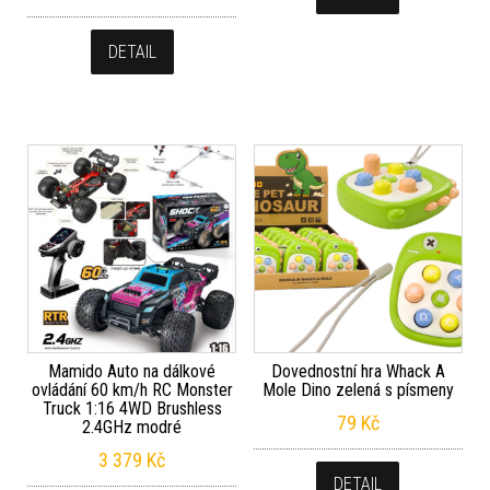
DETAIL
Mamido Auto na dálkové
Dovednostní hra Whack A
ovládání 60 km/h RC Monster
Mole Dino zelená s písmeny
Truck 1:16 4WD Brushless
79
Kč
2.4GHz modré
3 379
Kč
DETAIL