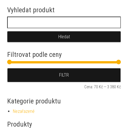
Vyhledat produkt
Vyhledávání
Filtrovat podle ceny
Min
Max
FILTR
Cena:
70 Kč
—
3 380 Kč
Kategorie produktu
Nezařazené
Produkty