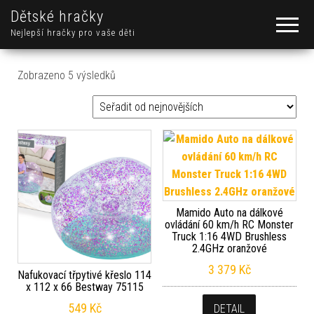
Dětské hračky
Nejlepší hračky pro vaše děti
Seřazeno od nejnovějších
Zobrazeno 5 výsledků
Mamido Auto na dálkové
ovládání 60 km/h RC Monster
Truck 1:16 4WD Brushless
2.4GHz oranžové
3 379
Kč
Nafukovací třpytivé křeslo 114
x 112 x 66 Bestway 75115
549
Kč
DETAIL