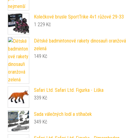
Kolečkové brusle SportTrike 4v1 růžové 29-33
1 229
Kč
Dětské badmintonové rakety dinosauři oranžová
zelená
149
Kč
Safari Ltd. Safari Ltd. Figurka - Liška
339
Kč
Sada válečných lodí a stíhaček
349
Kč