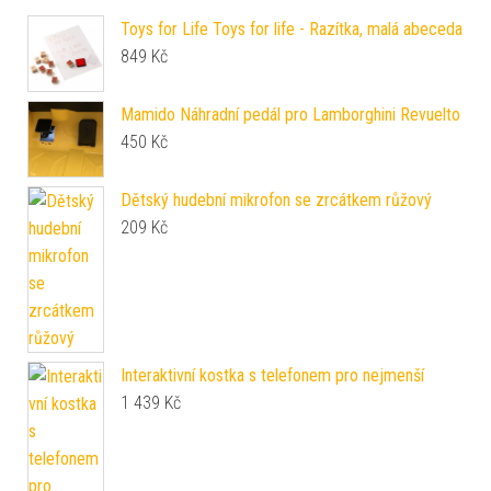
Toys for Life Toys for life - Razítka, malá abeceda
849
Kč
Mamido Náhradní pedál pro Lamborghini Revuelto
450
Kč
Dětský hudební mikrofon se zrcátkem růžový
209
Kč
Interaktivní kostka s telefonem pro nejmenší
1 439
Kč