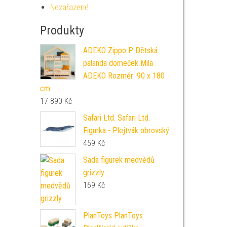
Nezařazené
Produkty
ADEKO Zippo P Dětská
palanda domeček Mila
ADEKO Rozměr: 90 x 180
cm
17 890
Kč
Safari Ltd. Safari Ltd.
Figurka - Plejtvák obrovský
459
Kč
Sada figurek medvědů
grizzly
169
Kč
PlanToys PlanToys