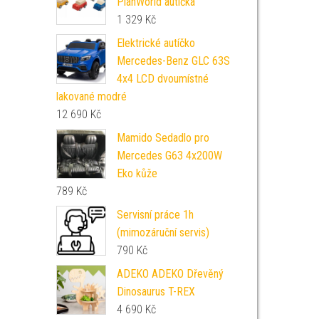
PlanWorld autíčka
1 329
Kč
Elektrické autíčko
Mercedes-Benz GLC 63S
4x4 LCD dvoumístné
lakované modré
12 690
Kč
Mamido Sedadlo pro
Mercedes G63 4x200W
Eko kůže
789
Kč
Servisní práce 1h
(mimozáruční servis)
790
Kč
ADEKO ADEKO Dřevěný
Dinosaurus T-REX
4 690
Kč