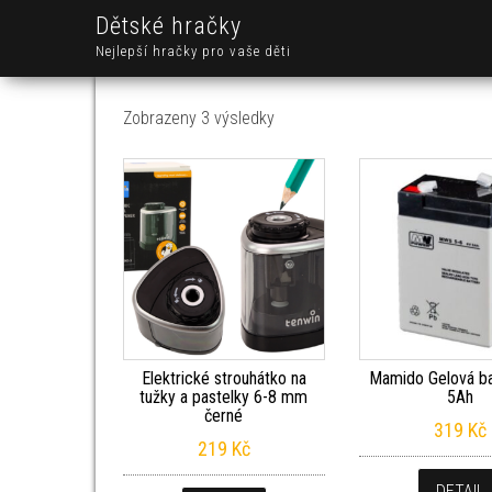
Dětské hračky
Nejlepší hračky pro vaše děti
Seřazeno od nejnovějších
Zobrazeny 3 výsledky
Elektrické strouhátko na
Mamido Gelová ba
tužky a pastelky 6-8 mm
5Ah
černé
319
Kč
219
Kč
DETAIL