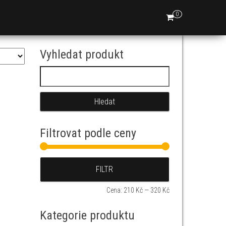
0
Vyhledat produkt
Vyhledávání
Filtrovat podle ceny
Minimální cena
Maximální cena
FILTR
Cena:
210 Kč
—
320 Kč
Kategorie produktu