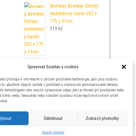
Bestway Bestway Dětský
obdelníkový bazén 262 x
175 x 51cm
919
Kč
Dětská elektrická čtyřkolka
Spravovat Souhlas s cookies
Quad Sport TX ATV žlutá
6 290
Kč
nebo přístupu k informacím o zařízení používáme technologie, jako jsou soubory
 to, abychom zlepšili zážitek z prohlížení a zobrazovali personalizované reklamy.
ito technologiemi nám umožní zpracovávat údaje, jako je chování při procházení nebo
na tomto webu. Nesouhlas nebo odvolání souhlasu může nepříznivě ovlivnit určité
unkce.
říjmout
Odmítnout
Zobrazit předvolby
aha 4 IČ: 26454424
Zásady cookies