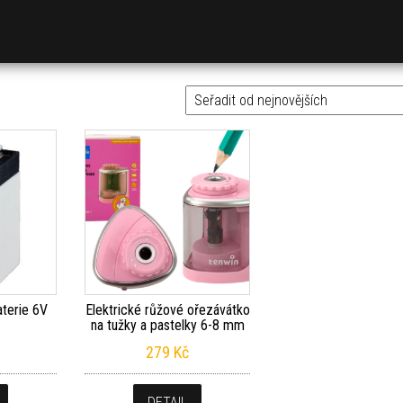
terie 6V
Elektrické růžové ořezávátko
na tužky a pastelky 6-8 mm
279
Kč
DETAIL