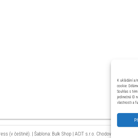
K ukládání a/
cookie. Děláme
Souhlas s těm
jedinečná ID 
vlastnosti a f
P
ss (v češtině).
|
Šablona: Bulk Shop
| ACIT s.r.o. Chodovská 228/3 Pr