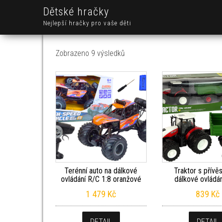
Dětské hračky
Nejlepší hračky pro vaše děti
Seřazeno od nejnovějších
Zobrazeno 9 výsledků
Terénní auto na dálkové
Traktor s přív
ovládání R/C 1:8 oranžové
dálkové ovládán
1 479
Kč
839
Kč
DETAIL
DETAIL