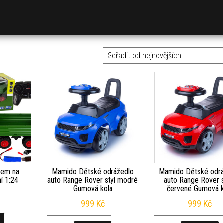
ěsem na
Mamido Dětské odrážedlo
Mamido Dětské odrá
í 1:24
auto Range Rover styl modré
auto Range Rover s
Gumová kola
červené Gumová k
999
Kč
999
Kč