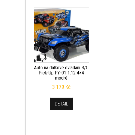
Auto na dálkové ovládání R/C
Pick-Up FY-01 1:12 4×4
modré
3 179
Kč
DETAIL