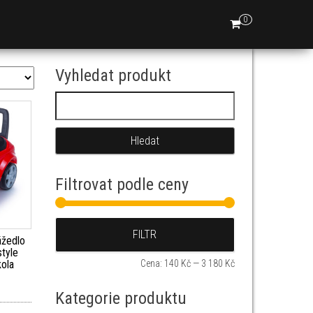
0
Vyhledat produkt
Vyhledávání
Filtrovat podle ceny
Minimální cena
Maximální cena
FILTR
žedlo
tyle
ola
Cena:
140 Kč
—
3 180 Kč
Kategorie produktu