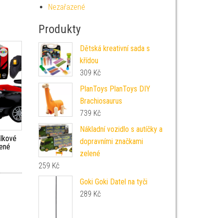
Nezařazené
Produkty
Dětská kreativní sada s
křídou
309
Kč
PlanToys PlanToys DIY
Brachiosaurus
739
Kč
Nákladní vozidlo s autíčky a
álkové
dopravními značkami
vené
zelené
259
Kč
Goki Goki Datel na tyči
289
Kč