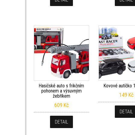
Hasičské auto s frikčním
Kovové autíčko 
pohonem a výsuvným
149
Kč
žebříkem
609
Kč
DETAIL
DETAIL