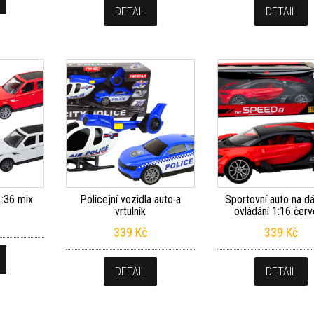
DETAIL
DETAIL
1:36 mix
Policejní vozidla auto a
Sportovní auto na d
vrtulník
ovládání 1:16 čer
339
Kč
339
Kč
DETAIL
DETAIL