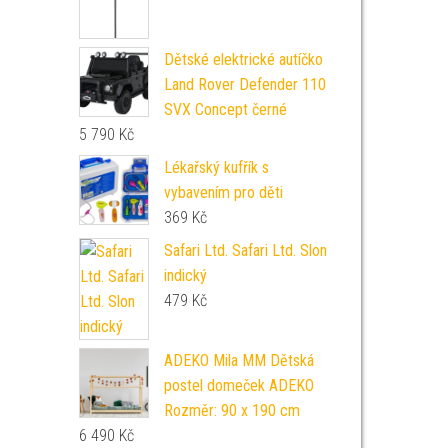
Dětské elektrické autíčko
Land Rover Defender 110
SVX Concept černé
5 790
Kč
Lékařský kufřík s
vybavením pro děti
369
Kč
Safari Ltd. Safari Ltd. Slon
indický
479
Kč
ADEKO Mila MM Dětská
postel domeček ADEKO
Rozměr: 90 x 190 cm
6 490
Kč