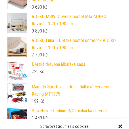
3 690
Kč
ADEKO MBW Dřevěná postel Mila ADEKO
Rozměr: 120 x 190 cm
9 890
Kč
ADEKO Luna E Dětská postel domeček ADEKO
Rozměr: 100 x 190 cm
7 790
Kč
Dětská dřevěná lékařská sada
729
Kč
Mamido Sportovní auto na dálkové červené
Racing MT1375
199
Kč
Stavebnice technic R/C míchačka červená
1 439
Kč
Spravovat Souhlas s cookies