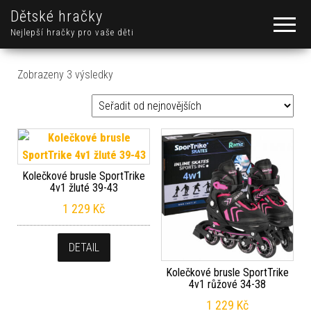
Dětské hračky
Nejlepší hračky pro vaše děti
Seřazeno od nejnovějších
Zobrazeny 3 výsledky
Kolečkové brusle SportTrike
4v1 žluté 39-43
1 229
Kč
DETAIL
Kolečkové brusle SportTrike
4v1 růžové 34-38
1 229
Kč