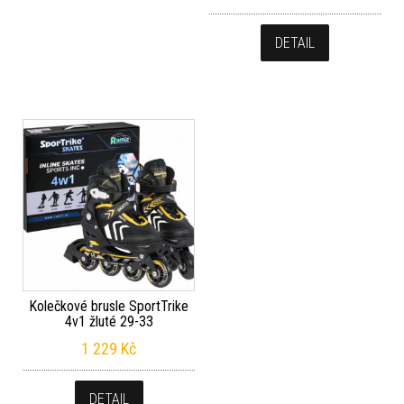
DETAIL
Kolečkové brusle SportTrike
4v1 žluté 29-33
1 229
Kč
DETAIL