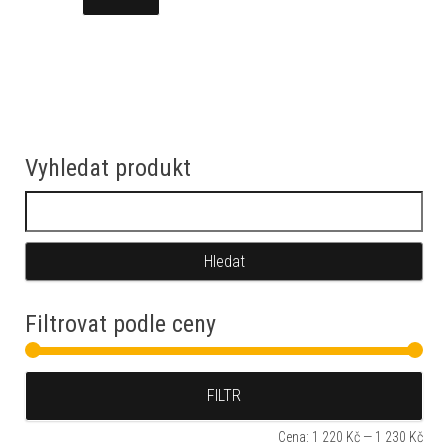
Vyhledat produkt
Vyhledávání
Filtrovat podle ceny
Min
Max
FILTR
Cena:
1 220 Kč
—
1 230 Kč