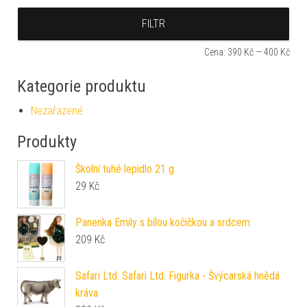
Min
Max
FILTR
Cena:
390 Kč
—
400 Kč
Kategorie produktu
Nezařazené
Produkty
Školní tuhé lepidlo 21 g
29
Kč
Panenka Emily s bílou kočičkou a srdcem
209
Kč
Safari Ltd. Safari Ltd. Figurka - Švýcarská hnědá
kráva