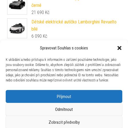
černé
21 690
Kč
Dětské elektrické autíčko Lamborghini Revuelto
bílé
6 090
Kč
PlanToys PlanToys Zubařský set
Spravovat Souhlas s cookies
1 009
Kč
K ukládání a/nebo přístupu k informacím o zařízení používáme technologie, jako
jsou soubory cookie. Děláme to, abychom zlepšili zážitek z prohlížení a zobrazovali
personalizované reklamy. Souhlas s těmito technologiemi nám umožní zpracovávat
údaje, jako je chování při procházení nebo jedinečná ID na tomto webu. Nesouhlas
nebo odvolání souhlasu může nepříznivě ovlivnit určité vlastnosti a funkce.
Zajímavosti
Příjmout
Odmítnout
Zobrazit předvolby
Používáme WordPress (v češtině).
|
Šablona: Bulk Shop
| ACIT