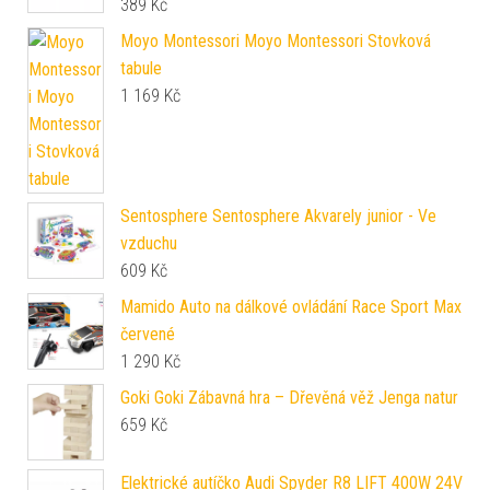
389
Kč
Moyo Montessori Moyo Montessori Stovková
tabule
1 169
Kč
Sentosphere Sentosphere Akvarely junior - Ve
vzduchu
609
Kč
Mamido Auto na dálkové ovládání Race Sport Max
červené
1 290
Kč
Goki Goki Zábavná hra – Dřevěná věž Jenga natur
659
Kč
Elektrické autíčko Audi Spyder R8 LIFT 400W 24V