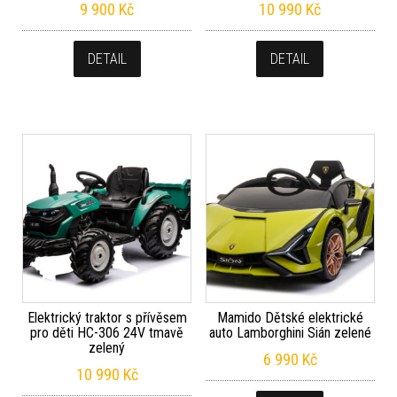
9 900
Kč
10 990
Kč
DETAIL
DETAIL
Elektrický traktor s přívěsem
Mamido Dětské elektrické
pro děti HC-306 24V tmavě
auto Lamborghini Sián zelené
zelený
6 990
Kč
10 990
Kč