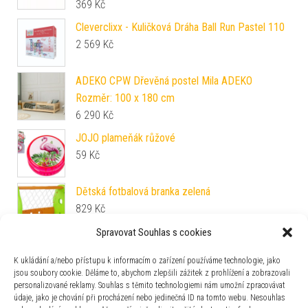
369
Kč
Cleverclixx - Kuličková Dráha Ball Run Pastel 110
2 569
Kč
ADEKO CPW Dřevěná postel Mila ADEKO
Rozměr: 100 x 180 cm
6 290
Kč
JOJO plameňák růžové
59
Kč
Dětská fotbalová branka zelená
829
Kč
Spravovat Souhlas s cookies
SHAPPY Dětský pěnový taburet SHAPPY
K ukládání a/nebo přístupu k informacím o zařízení používáme technologie, jako
ORIGINAL manšestr Barva: Candy
jsou soubory cookie. Děláme to, abychom zlepšili zážitek z prohlížení a zobrazovali
2 390
Kč
personalizované reklamy. Souhlas s těmito technologiemi nám umožní zpracovávat
údaje, jako je chování při procházení nebo jedinečná ID na tomto webu. Nesouhlas