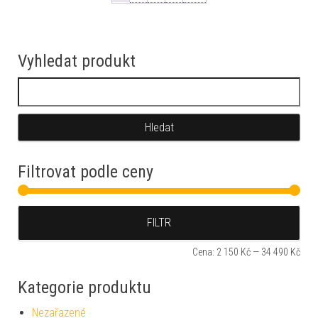
Vyhledat produkt
Vyhledávání
Filtrovat podle ceny
Min
Max
FILTR
Cena:
2 150 Kč
—
34 490 Kč
Kategorie produktu
Nezařazené