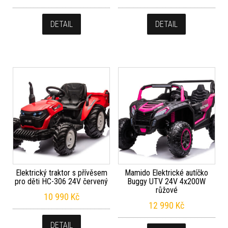
DETAIL
DETAIL
Elektrický traktor s přívěsem
Mamido Elektrické autíčko
pro děti HC-306 24V červený
Buggy UTV 24V 4x200W
růžové
10 990
Kč
12 990
Kč
DETAIL