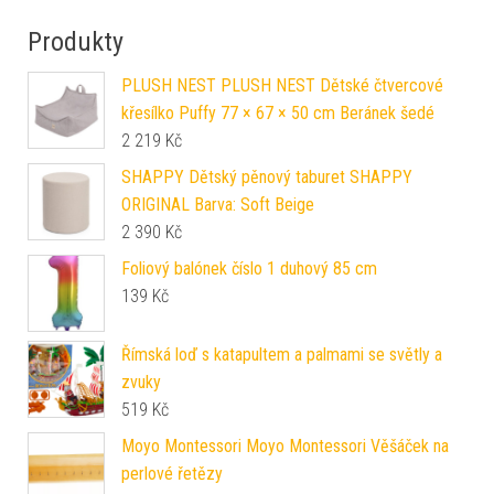
Produkty
PLUSH NEST PLUSH NEST Dětské čtvercové
křesílko Puffy 77 × 67 × 50 cm Beránek šedé
2 219
Kč
SHAPPY Dětský pěnový taburet SHAPPY
ORIGINAL Barva: Soft Beige
2 390
Kč
Foliový balónek číslo 1 duhový 85 cm
139
Kč
Římská loď s katapultem a palmami se světly a
zvuky
519
Kč
Moyo Montessori Moyo Montessori Věšáček na
perlové řetězy