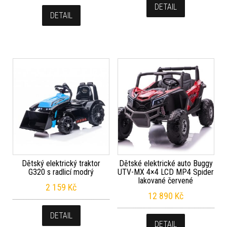
DETAIL
DETAIL
Dětský elektrický traktor
Dětské elektrické auto Buggy
G320 s radlicí modrý
UTV-MX 4×4 LCD MP4 Spider
lakované červené
2 159
Kč
12 890
Kč
DETAIL
DETAIL