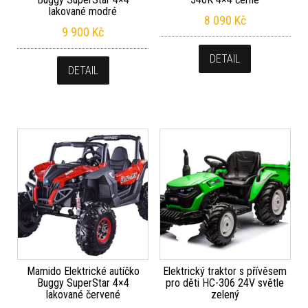
lakované modré
8 090
Kč
9 900
Kč
DETAIL
DETAIL
Mamido Elektrické autíčko
Elektrický traktor s přívěsem
Buggy SuperStar 4×4
pro děti HC-306 24V světle
lakované červené
zelený