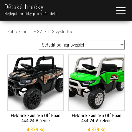
Dětské hračky
Nejlepší hračky pro vaše děti
Seřazeno od nejnovějších
Zobrazeno 1. – 32. z 113 výsledků
Elektrické autíčko Off Road
Elektrické autíčko Off Road
4×4 24 V černé
4×4 24 V zelené
4 879
Kč
4 879
Kč