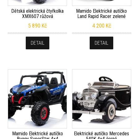
Dětská elektrická čtyřkolka
Mamido Elektrické autíčko
XMX607 růžová
Land Rapid Racer zelené
5 890
Kč
4 200
Kč
DETAIL
DETAIL
Mamido Elektrické autíčko
Elektrické autíčko Mercedes
Buggy SuperStar 4×4
540K 4×4 černé