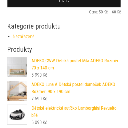
FILTR
Cena:
50 Kč
—
60 Kč
Kategorie produktu
Nezařazené
Produkty
ADEKO CWW Dětská postel Mila ADEKO Rozměr:
70 x 140 cm
5 990
Kč
ADEKO Luna A Dětská postel domeček ADEKO
Rozměr: 90 x 190 cm
7 590
Kč
Dětské elektrické autíčko Lamborghini Revuelto
bílé
6 090
Kč