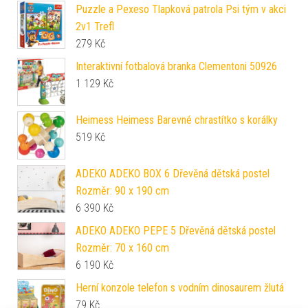
Puzzle a Pexeso Tlapková patrola Psi tým v akci
2v1 Trefl
279
Kč
Interaktivní fotbalová branka Clementoni 50926
1 129
Kč
Heimess Heimess Barevné chrastítko s korálky
519
Kč
ADEKO ADEKO BOX 6 Dřevěná dětská postel
Rozměr: 90 x 190 cm
6 390
Kč
ADEKO ADEKO PEPE 5 Dřevěná dětská postel
Rozměr: 70 x 160 cm
6 190
Kč
Herní konzole telefon s vodním dinosaurem žlutá
79
Kč