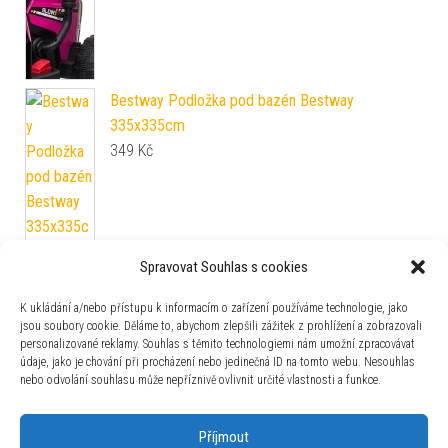
Bestway Podložka pod bazén Bestway
335x335cm
349
Kč
Spravovat Souhlas s cookies
Sada malého doktora - Lékařský vozík RTG EKG
Příslušenství
K ukládání a/nebo přístupu k informacím o zařízení používáme technologie, jako
jsou soubory cookie. Děláme to, abychom zlepšili zážitek z prohlížení a zobrazovali
1 079
Kč
personalizované reklamy. Souhlas s těmito technologiemi nám umožní zpracovávat
údaje, jako je chování při procházení nebo jedinečná ID na tomto webu. Nesouhlas
nebo odvolání souhlasu může nepříznivě ovlivnit určité vlastnosti a funkce.
Zajímavosti
Příjmout