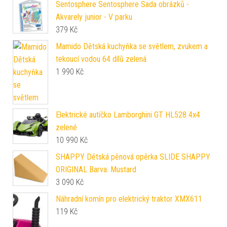
Sentosphere Sentosphere Sada obrázků -
Akvarely junior - V parku
379
Kč
Mamido Dětská kuchyňka se světlem, zvukem a
tekoucí vodou 64 dílů zelená
1 990
Kč
Elektrické autíčko Lamborghini GT HL528 4x4
zelené
10 990
Kč
SHAPPY Dětská pěnová opěrka SLIDE SHAPPY
ORIGINAL Barva: Mustard
3 090
Kč
Náhradní komín pro elektrický traktor XMX611
119
Kč