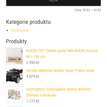
FILTR
Cena:
50 Kč
—
60 Kč
Kategorie produktu
Nezařazené
Produkty
ADEKO CPP Dětská postel Mila ADEKO Rozměr:
80 x 190 cm
5 990
Kč
Dětské elektrické autíčko Super-Police černé
4 879
Kč
Sentosphere Sentosphere Esence Akvarely -
Znamení zvěrokruhu
1 219
Kč