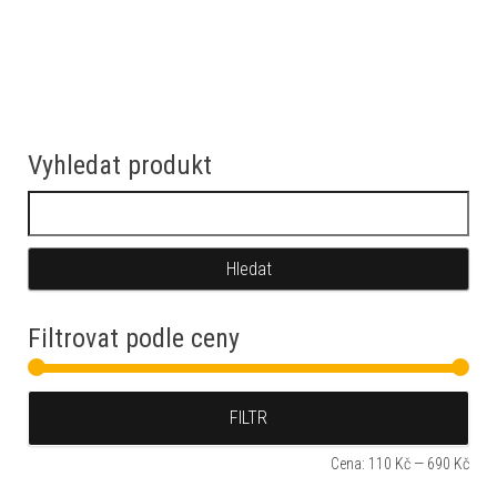
Vyhledat produkt
Vyhledávání
Filtrovat podle ceny
Min
Max
FILTR
Cena:
110 Kč
—
690 Kč