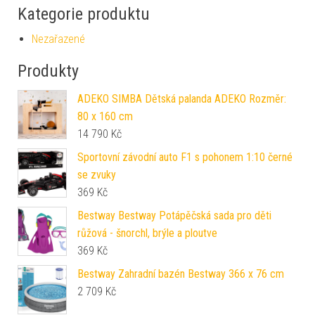
Kategorie produktu
Nezařazené
Produkty
ADEKO SIMBA Dětská palanda ADEKO Rozměr:
80 x 160 cm
14 790
Kč
Sportovní závodní auto F1 s pohonem 1:10 černé
se zvuky
369
Kč
Bestway Bestway Potápěčská sada pro děti
růžová - šnorchl, brýle a ploutve
369
Kč
Bestway Zahradní bazén Bestway 366 x 76 cm
2 709
Kč