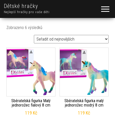
Dětské hračky
Nejlepší hračky pro vaše děti
Seřazeno od nejnovějších
Zobrazeno 6 výsledků
Sběratelská figurka Malý
Sběratelská figurka malý
jednorožec fialový 8 cm
jednorožec modrý 8 cm
119
Kč
119
Kč