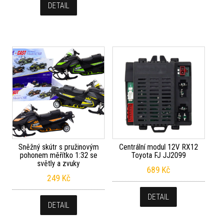
DETAIL
Sněžný skútr s pružinovým
Centrální modul 12V RX12
pohonem měřítko 1:32 se
Toyota FJ JJ2099
světly a zvuky
689
Kč
249
Kč
DETAIL
DETAIL