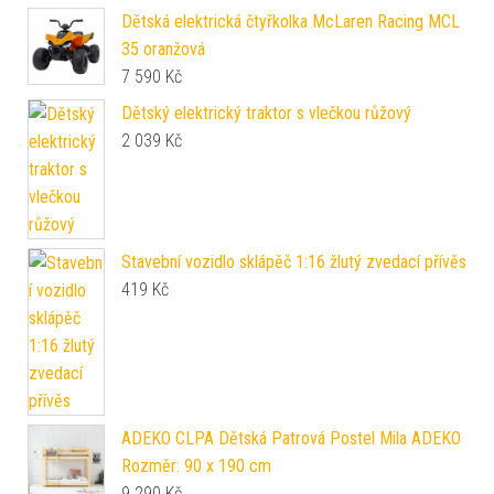
Dětská elektrická čtyřkolka McLaren Racing MCL
35 oranžová
7 590
Kč
Dětský elektrický traktor s vlečkou růžový
2 039
Kč
Stavební vozidlo sklápěč 1:16 žlutý zvedací přívěs
419
Kč
ADEKO CLPA Dětská Patrová Postel Mila ADEKO
Rozměr: 90 x 190 cm
9 290
Kč