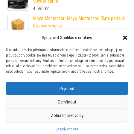
Spyder černé
4 590
Kč
Moyo Montessori Moyo Montessori Zlatá perlová
tisícová krychle
989
Kč
Spravovat Souhlas s cookies
Stavební vozidla míchačka jeřáb bagr 1:12 se
zvukovými efekty
K ukládání a/nebo přístupu k informacím o zařízení používáme technologie, jako
jsou soubory cookie. Děláme to, abychom zlepšili zážitek z prohlížení a zobrazovali
589
Kč
personalizované reklamy. Souhlas s těmito technologiemi nám umožní zpracovávat
údaje, jako je chování při procházení nebo jedinečná ID na tomto webu. Nesouhlas
nebo odvolání souhlasu může nepříznivě ovlivnit určité vlastnosti a funkce.
Zajímavosti
Příjmout
Odmítnout
Zobrazit předvolby
Používáme WordPress (v češtině).
|
Šablona: Bulk Shop
| ACIT
s.r.o. Chodovská 228/3 Praha 4 IČ: 26454424
Zásady cookies