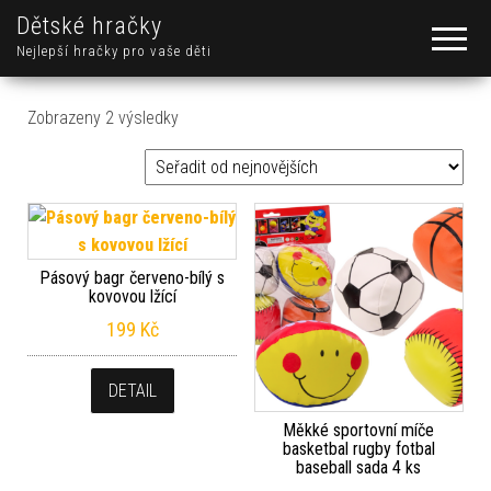
Dětské hračky
Nejlepší hračky pro vaše děti
Seřazeno od nejnovějších
Zobrazeny 2 výsledky
Pásový bagr červeno-bílý s
kovovou lžící
199
Kč
DETAIL
Měkké sportovní míče
basketbal rugby fotbal
baseball sada 4 ks