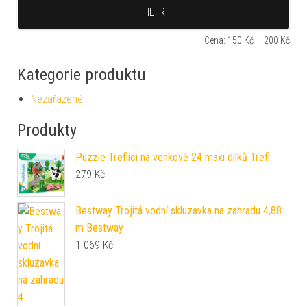
Min
Max
FILTR
Cena:
150 Kč
—
200 Kč
Kategorie produktu
Nezařazené
Produkty
Puzzle Treflíci na venkově 24 maxi dílků Trefl
279
Kč
Bestway Trojitá vodní skluzavka na zahradu 4,88
m Bestway
1 069
Kč