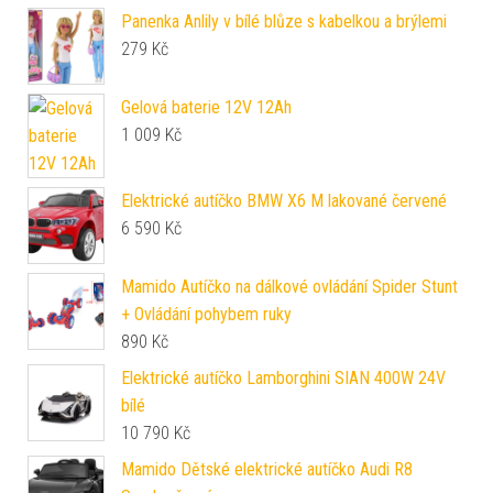
Panenka Anlily v bílé blůze s kabelkou a brýlemi
279
Kč
Gelová baterie 12V 12Ah
1 009
Kč
Elektrické autíčko BMW X6 M lakované červené
6 590
Kč
Mamido Autíčko na dálkové ovládání Spider Stunt
+ Ovládání pohybem ruky
890
Kč
Elektrické autíčko Lamborghini SIAN 400W 24V
bílé
10 790
Kč
Mamido Dětské elektrické autíčko Audi R8