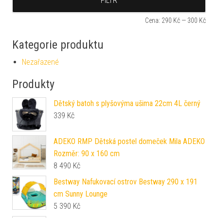
FILTR
Cena:
290 Kč
—
300 Kč
Kategorie produktu
Nezařazené
Produkty
Dětský batoh s plyšovýma ušima 22cm 4L černý
339
Kč
ADEKO RMP Dětská postel domeček Mila ADEKO
Rozměr: 90 x 160 cm
8 490
Kč
Bestway Nafukovací ostrov Bestway 290 x 191
cm Sunny Lounge
5 390
Kč