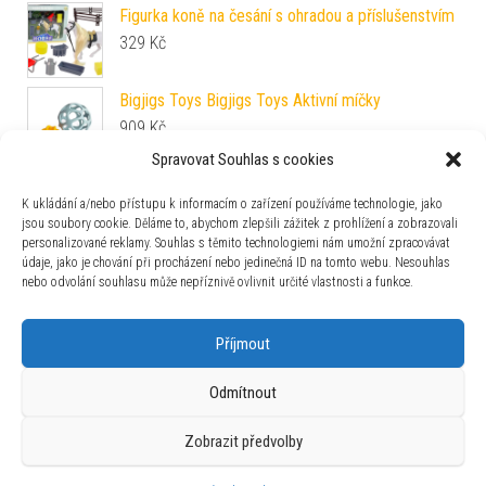
Figurka koně na česání s ohradou a příslušenstvím
329
Kč
Bigjigs Toys Bigjigs Toys Aktivní míčky
909
Kč
Spravovat Souhlas s cookies
Dětský elektrický traktor Power s radlicí modrý
K ukládání a/nebo přístupu k informacím o zařízení používáme technologie, jako
5 390
Kč
jsou soubory cookie. Děláme to, abychom zlepšili zážitek z prohlížení a zobrazovali
personalizované reklamy. Souhlas s těmito technologiemi nám umožní zpracovávat
údaje, jako je chování při procházení nebo jedinečná ID na tomto webu. Nesouhlas
nebo odvolání souhlasu může nepříznivě ovlivnit určité vlastnosti a funkce.
Zajímavosti
Příjmout
Odmítnout
Zobrazit předvolby
Používáme WordPress (v češtině).
|
Šablona: Bulk Shop
| ACIT
s.r.o. Chodovská 228/3 Praha 4 IČ: 26454424