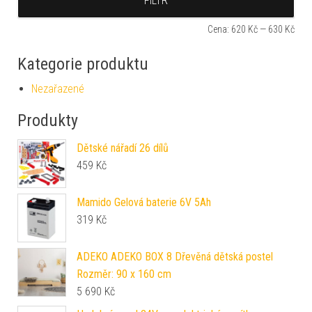
FILTR
Cena:
620 Kč
—
630 Kč
Kategorie produktu
Nezařazené
Produkty
Dětské nářadí 26 dílů
459
Kč
Mamido Gelová baterie 6V 5Ah
319
Kč
ADEKO ADEKO BOX 8 Dřevěná dětská postel
Rozměr: 90 x 160 cm
5 690
Kč