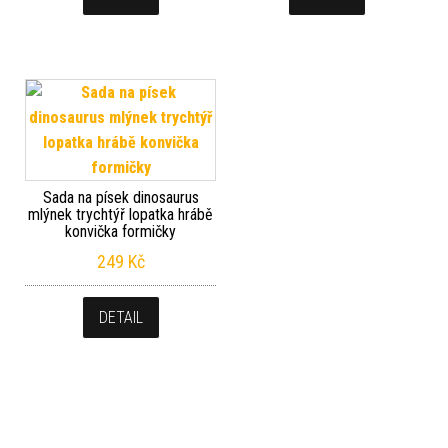
Sada na písek dinosaurus
mlýnek trychtýř lopatka hrábě
konvička formičky
249
Kč
DETAIL