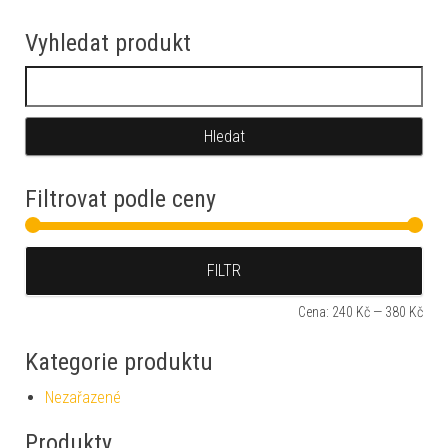
Vyhledat produkt
Vyhledávání
Filtrovat podle ceny
Min
Max
FILTR
Cena:
240 Kč
—
380 Kč
Kategorie produktu
Nezařazené
Produkty