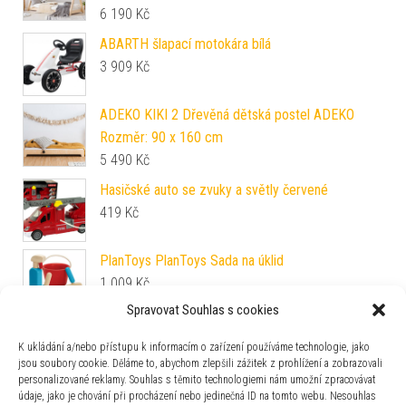
6 190
Kč
ABARTH šlapací motokára bílá
3 909
Kč
ADEKO KIKI 2 Dřevěná dětská postel ADEKO
Rozměr: 90 x 160 cm
5 490
Kč
Hasičské auto se zvuky a světly červené
419
Kč
PlanToys PlanToys Sada na úklid
1 009
Kč
Spravovat Souhlas s cookies
Dřevěné autíčko policie
K ukládání a/nebo přístupu k informacím o zařízení používáme technologie, jako
389
Kč
jsou soubory cookie. Děláme to, abychom zlepšili zážitek z prohlížení a zobrazovali
personalizované reklamy. Souhlas s těmito technologiemi nám umožní zpracovávat
údaje, jako je chování při procházení nebo jedinečná ID na tomto webu. Nesouhlas