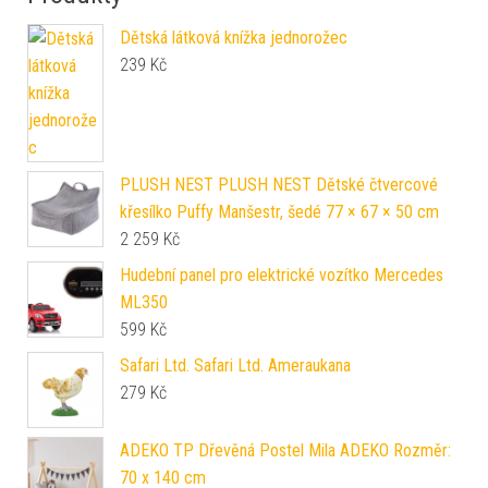
Dětská látková knížka jednorožec
239
Kč
PLUSH NEST PLUSH NEST Dětské čtvercové
křesílko Puffy Manšestr, šedé 77 × 67 × 50 cm
2 259
Kč
Hudební panel pro elektrické vozítko Mercedes
ML350
599
Kč
Safari Ltd. Safari Ltd. Ameraukana
279
Kč
ADEKO TP Dřevěná Postel Mila ADEKO Rozměr:
70 x 140 cm