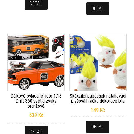
DETAIL
DETAIL
Dálkově ovládané auto 1:18
Skákající papoušek natahovací
Drift 360 světla zvuky
plyšová hračka dekorace bílá
oranžové
149
Kč
539
Kč
DETAIL
DETAIL