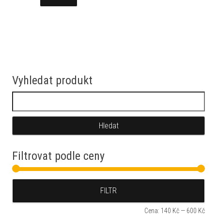
Vyhledat produkt
Vyhledávání
Filtrovat podle ceny
Min
Max
FILTR
Cena:
140 Kč
—
600 Kč