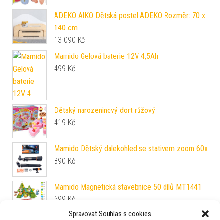
ADEKO AIKO Dětská postel ADEKO Rozměr: 70 x
140 cm
13 090
Kč
Mamido Gelová baterie 12V 4,5Ah
499
Kč
Dětský narozeninový dort růžový
419
Kč
Mamido Dětský dalekohled se stativem zoom 60x
890
Kč
Mamido Magnetická stavebnice 50 dílů MT1441
699
Kč
Spravovat Souhlas s cookies