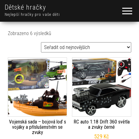
Dětské hračky
Nejlepší hračky pro vaše děti
Seřazeno od nejnovějších
Zobrazeno 6 výsledků
Vojenská sada – bojová loď s
RC auto 1:18 Drift 360 světla
vojáky a příslušenstvím se
a zvuky černé
zvuky
529
Kč