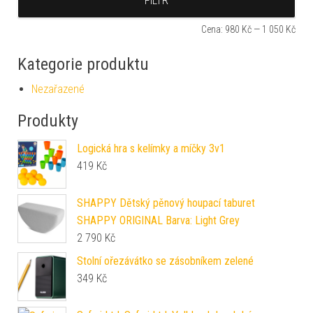
FILTR
Cena:
980 Kč
—
1 050 Kč
Kategorie produktu
Nezařazené
Produkty
Logická hra s kelímky a míčky 3v1
419
Kč
SHAPPY Dětský pěnový houpací taburet
SHAPPY ORIGINAL Barva: Light Grey
2 790
Kč
Stolní ořezávátko se zásobníkem zelené
349
Kč