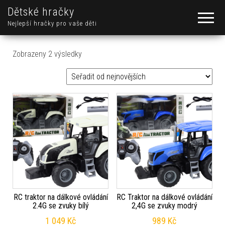
Dětské hračky
Nejlepší hračky pro vaše děti
Seřazeno od nejnovějších
Zobrazeny 2 výsledky
RC traktor na dálkové ovládání
RC Traktor na dálkové ovládání
2.4G se zvuky bílý
2,4G se zvuky modrý
1 049
Kč
989
Kč