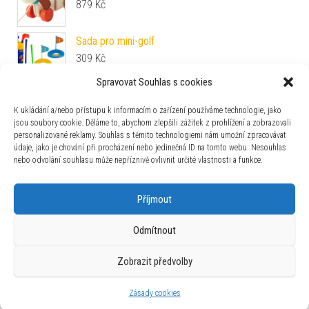
879
Kč
Sada pro mini-golf
309
Kč
Spravovat Souhlas s cookies
Mamido Autíčko na dálkové ovládání Rage 1:16
modrá
K ukládání a/nebo přístupu k informacím o zařízení používáme technologie, jako
jsou soubory cookie. Děláme to, abychom zlepšili zážitek z prohlížení a zobrazovali
399
Kč
personalizované reklamy. Souhlas s těmito technologiemi nám umožní zpracovávat
údaje, jako je chování při procházení nebo jedinečná ID na tomto webu. Nesouhlas
nebo odvolání souhlasu může nepříznivě ovlivnit určité vlastnosti a funkce.
Zajímavosti
Příjmout
Odmítnout
Zobrazit předvolby
Používáme WordPress (v češtině).
|
Šablona: Bulk Shop
| ACIT
s.r.o. Chodovská 228/3 Praha 4 IČ: 26454424
Zásady cookies