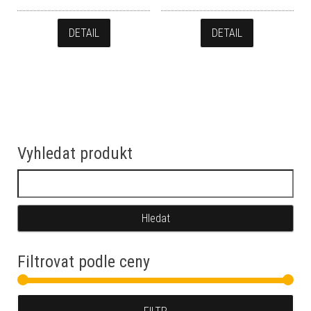
DETAIL
DETAIL
Vyhledat produkt
Vyhledávání
Filtrovat podle ceny
Min
Max