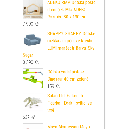
ADEKO RMP Dětská postel
domeček Mila ADEKO
Rozměr: 80 x 190 cm
7 990
Kč
SHAPPY SHAPPY Dětské
rozkládací pěnové křeslo
LUMI manšestr Barva: Sky
Sugar
3 390
Kč
Dětská vodní pistole
Dinosaur 40 cm zelená
159
Kč
Safari Ltd. Safari Ltd.
Figurka - Drak - svítící ve
tmě
639
Kč
Moyo Montessori Moyo