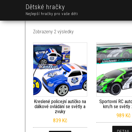
Dětské hračky
Nejlepší hračky pro vaše děti
Seřazeno od nejnovějších
Zobrazeny 2 výsledky
Kreslené policejní autíčko na
Sportovní RC aut
dálkové ovládání se světly a
km/h se světly
zvuky
989
Kč
839
Kč
DETAIL