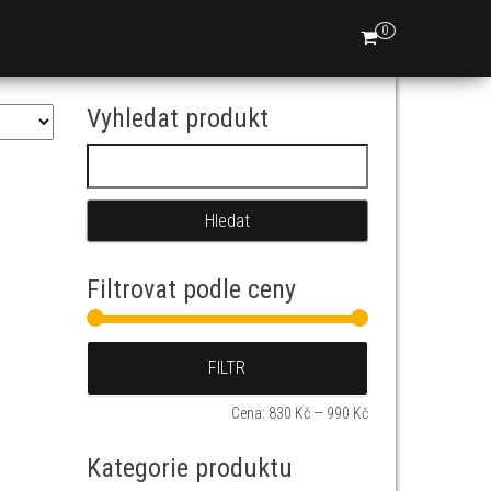
0
Vyhledat produkt
Vyhledávání
Filtrovat podle ceny
Minimální cena
Maximální cena
FILTR
Cena:
830 Kč
—
990 Kč
Kategorie produktu