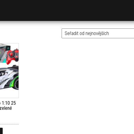
o 1:10 25
 zelené