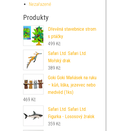
Nezařazené
Produkty
Dřevěná stavebnice strom
s ptáčky
499
Kč
Safari Ltd. Safari Ltd.
Mořský drak
389
Kč
Goki Goki Maňásek na ruku
– kůň, liška, jezevec nebo
medvěd (1ks)
469
Kč
Safari Ltd. Safari Ltd.
Figurka - Lososový žralok
359
Kč