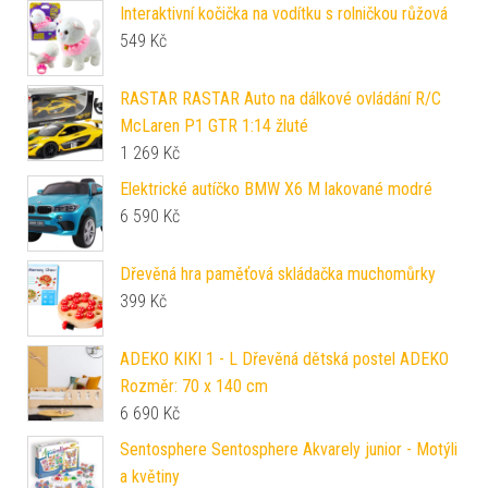
Interaktivní kočička na vodítku s rolničkou růžová
549
Kč
RASTAR RASTAR Auto na dálkové ovládání R/C
McLaren P1 GTR 1:14 žluté
1 269
Kč
Elektrické autíčko BMW X6 M lakované modré
6 590
Kč
Dřevěná hra paměťová skládačka muchomůrky
399
Kč
ADEKO KIKI 1 - L Dřevěná dětská postel ADEKO
Rozměr: 70 x 140 cm
6 690
Kč
Sentosphere Sentosphere Akvarely junior - Motýli
a květiny