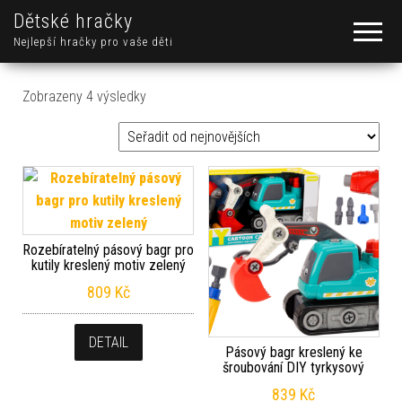
Dětské hračky
Nejlepší hračky pro vaše děti
Seřazeno od nejnovějších
Zobrazeny 4 výsledky
Rozebíratelný pásový bagr pro
kutily kreslený motiv zelený
809
Kč
DETAIL
Pásový bagr kreslený ke
šroubování DIY tyrkysový
839
Kč