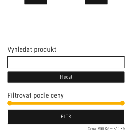
Vyhledat produkt
Vyhledávání
Filtrovat podle ceny
Min
Max
FILTR
Cena:
800 Kč
—
840 Kč