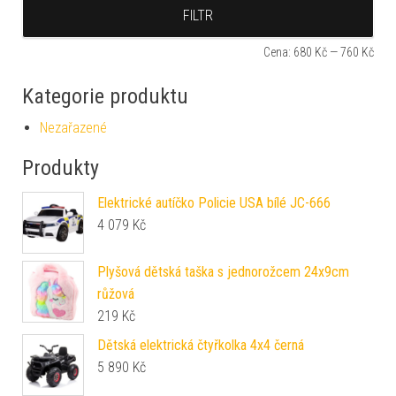
Min
Max
FILTR
Cena:
680 Kč
—
760 Kč
Kategorie produktu
Nezařazené
Produkty
Elektrické autíčko Policie USA bílé JC-666
4 079
Kč
Plyšová dětská taška s jednorožcem 24x9cm
růžová
219
Kč
Dětská elektrická čtyřkolka 4x4 černá
5 890
Kč