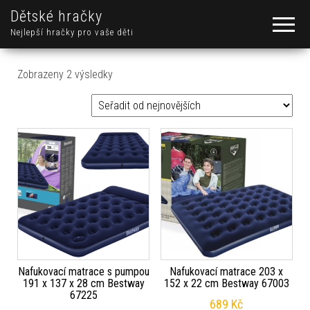
Dětské hračky
Nejlepší hračky pro vaše děti
Seřazeno od nejnovějších
Zobrazeny 2 výsledky
Nafukovací matrace s pumpou
Nafukovací matrace 203 x
191 x 137 x 28 cm Bestway
152 x 22 cm Bestway 67003
67225
689
Kč