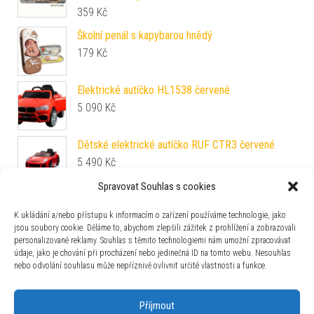
359
Kč
Školní penál s kapybarou hnědý
179
Kč
Elektrické autíčko HL1538 červené
5 090
Kč
Dětské elektrické autíčko RUF CTR3 červené
5 490
Kč
Spravovat Souhlas s cookies
ADEKO MLC Dětská dřevěná postel ADEKO
Rozměr: 90 x 190 cm
K ukládání a/nebo přístupu k informacím o zařízení používáme technologie, jako
jsou soubory cookie. Děláme to, abychom zlepšili zážitek z prohlížení a zobrazovali
10 990
Kč
personalizované reklamy. Souhlas s těmito technologiemi nám umožní zpracovávat
údaje, jako je chování při procházení nebo jedinečná ID na tomto webu. Nesouhlas
nebo odvolání souhlasu může nepříznivě ovlivnit určité vlastnosti a funkce.
Zajímavosti
Příjmout