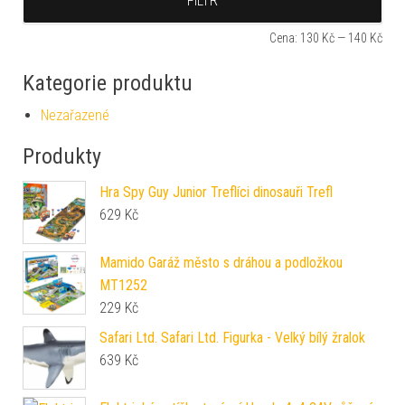
FILTR
Cena:
130 Kč
—
140 Kč
Kategorie produktu
Nezařazené
Produkty
Hra Spy Guy Junior Treflíci dinosauři Trefl
629
Kč
Mamido Garáž město s dráhou a podložkou
MT1252
229
Kč
Safari Ltd. Safari Ltd. Figurka - Velký bílý žralok
639
Kč