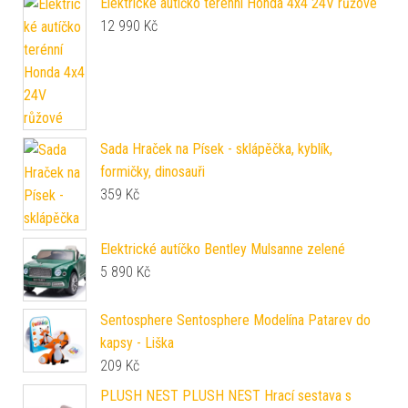
Elektrické autíčko terénní Honda 4x4 24V růžové
12 990
Kč
Sada Hraček na Písek - sklápěčka, kyblík,
formičky, dinosauři
359
Kč
Elektrické autíčko Bentley Mulsanne zelené
5 890
Kč
Sentosphere Sentosphere Modelína Patarev do
kapsy - Liška
209
Kč
PLUSH NEST PLUSH NEST Hrací sestava s