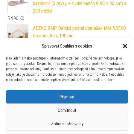
bazénem (3 prvky + suchý bazén Ø 90 × 30 cm) a
200 míčky
5 990
Kč
ADEKO RMP Dětská postel domeček Mila ADEKO
Rozměr: 80 x 190 cm
7 990
Kč
Spravovat Souhlas s cookies
Sada nádobí šálky talířky příbory konvice 22 ks
K ukládání a/nebo přístupu k informacím o zařízení používáme technologie, jako
209
Kč
jsou soubory cookie. Děláme to, abychom zlepšili zážitek z prohlížení a zobrazovali
personalizované reklamy. Souhlas s těmito technologiemi nám umožní zpracovávat
údaje, jako je chování při procházení nebo jedinečná ID na tomto webu. Nesouhlas
nebo odvolání souhlasu může nepříznivě ovlivnit určité vlastnosti a funkce.
Zajímavosti
Příjmout
Odmítnout
Zobrazit předvolby
Používáme WordPress (v češtině).
|
Šablona: Bulk Shop
| ACIT