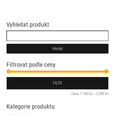
Vyhledat produkt
Vyhledávání
Filtrovat podle ceny
Min
Max
FILTR
Cena:
1 140 Kč
—
5 990 Kč
Kategorie produktu