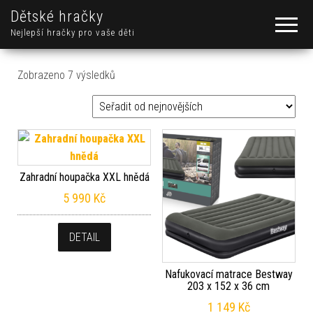
Dětské hračky
Nejlepší hračky pro vaše děti
Seřazeno od nejnovějších
Zobrazeno 7 výsledků
Zahradní houpačka XXL hnědá
5 990
Kč
DETAIL
Nafukovací matrace Bestway
203 x 152 x 36 cm
1 149
Kč