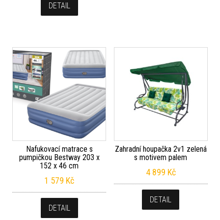
DETAIL
Nafukovací matrace s
Zahradní houpačka 2v1 zelená
pumpičkou Bestway 203 x
s motivem palem
152 x 46 cm
4 899
Kč
1 579
Kč
DETAIL
DETAIL