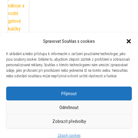
Spravovat Souhlas s cookies
Dětský batoh s pohyblivými konfetami
Jednorožec 25cm 4,5L modrý
K ukládání a/nebo přístupu k informacím o zařízení používáme technologie, jako
jsou soubory cookie. Děláme to, abychom zlepšili zážitek z prohlížení a zobrazovali
329
Kč
personalizované reklamy. Souhlas s těmito technologiemi nám umožní zpracovávat
údaje, jako je chování při procházení nebo jedinečná ID na tomto webu. Nesouhlas
nebo odvolání souhlasu může nepříznivě ovlivnit určité vlastnosti a funkce.
Zajímavosti
Příjmout
Odmítnout
Zobrazit předvolby
Používáme WordPress (v češtině).
|
Šablona: Bulk Shop
| ACIT
s.r.o. Chodovská 228/3 Praha 4 IČ: 26454424
Zásady cookies