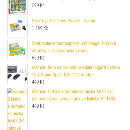
299
Kč
PlanToys PlanToys Puzzle - Zvířata
1 159
Kč
Sentosphere Sentosphere Sablimage: Pískové
obrázky - Jihoamerická zvířata
659
Kč
Mamido Auto na dálkové ovládání Bugatti Veyron
16.4 Grand Sport R/C 1:24 modré
449
Kč
Mamido Dětská automatická puška AK47 2v1
pěnové náboje a vodní gelové kuličky MT1604
449
Kč