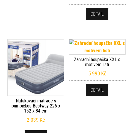
DETAIL
Zahradní houpačka XXL s
motivem listí
5 990
Kč
DETAIL
Nafukovací matrace s
pumpičkou Bestway 226 x
152 x 84 cm
2 039
Kč