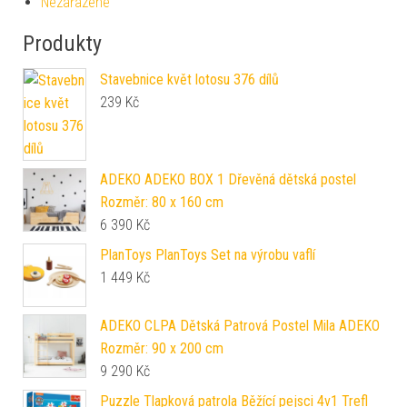
Nezařazené
Produkty
Stavebnice květ lotosu 376 dílů
239
Kč
ADEKO ADEKO BOX 1 Dřevěná dětská postel
Rozměr: 80 x 160 cm
6 390
Kč
PlanToys PlanToys Set na výrobu vaflí
1 449
Kč
ADEKO CLPA Dětská Patrová Postel Mila ADEKO
Rozměr: 90 x 200 cm
9 290
Kč
Puzzle Tlapková patrola Běžící pejsci 4v1 Trefl