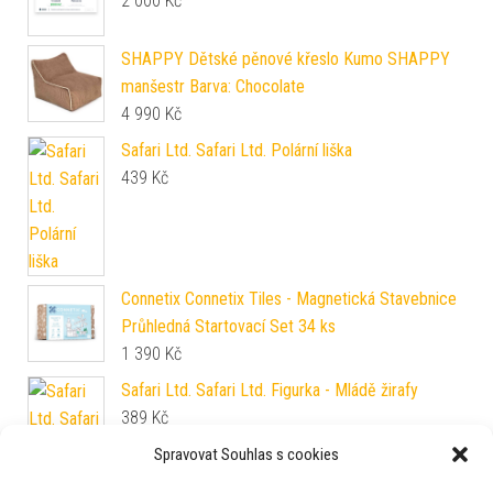
2 000
Kč
SHAPPY Dětské pěnové křeslo Kumo SHAPPY
manšestr Barva: Chocolate
4 990
Kč
Safari Ltd. Safari Ltd. Polární liška
439
Kč
Connetix Connetix Tiles - Magnetická Stavebnice
Průhledná Startovací Set 34 ks
1 390
Kč
Safari Ltd. Safari Ltd. Figurka - Mládě žirafy
389
Kč
Spravovat Souhlas s cookies