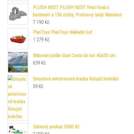
PLUSH NEST PLUSH NEST Hrací hrad s
bazénem a 150 míčky, Prémiový šedý Manšestr
7 190
Kč
PlanToys PlanToys Nákladní loď
1 279
Kč
Malování podle čísel Cesta do hor 40x50 cm
639
Kč
Smyslová antistresová hračka Rotující kolečka
59
Kč
Dárkový poukaz 2000 Kč