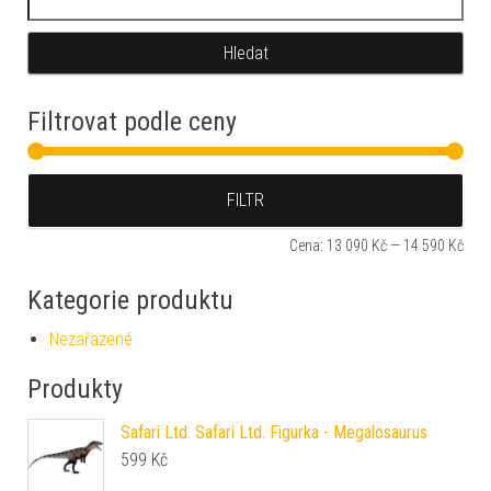
Filtrovat podle ceny
Min
Max
FILTR
Cena:
13 090 Kč
—
14 590 Kč
Kategorie produktu
Nezařazené
Produkty
Safari Ltd. Safari Ltd. Figurka - Megalosaurus
599
Kč