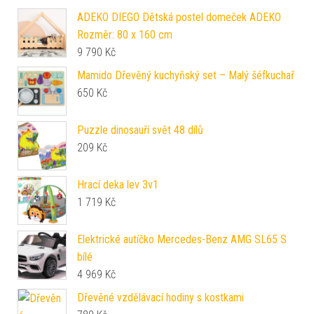
ADEKO DIEGO Dětská postel domeček ADEKO
Rozměr: 80 x 160 cm
9 790
Kč
Mamido Dřevěný kuchyňský set – Malý šéfkuchař
650
Kč
Puzzle dinosauří svět 48 dílů
209
Kč
Hrací deka lev 3v1
1 719
Kč
Elektrické autíčko Mercedes-Benz AMG SL65 S
bílé
4 969
Kč
Dřevěné vzdělávací hodiny s kostkami