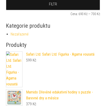
Min
Max
FILTR
Cena:
690 Kč
—
700 Kč
Kategorie produktu
Nezařazené
Produkty
Safari Ltd. Safari Ltd. Figurka - Agama vousatá
599
Kč
Mamido Dřevěné edukativní hodiny s puzzle -
Barevné dny a měsíce
379
Kč