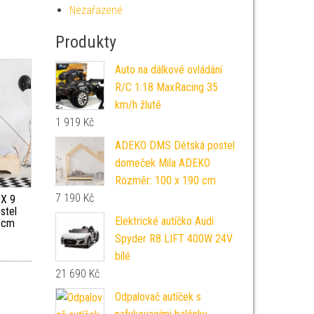
Nezařazené
Produkty
Auto na dálkové ovládání
R/C 1:18 MaxRacing 35
km/h žluté
1 919
Kč
ADEKO DMS Dětská postel
domeček Mila ADEKO
Rozměr: 100 x 190 cm
7 190
Kč
X 9
stel
Elektrické autíčko Audi
 cm
Spyder R8 LIFT 400W 24V
bílé
21 690
Kč
Odpalovač autíček s