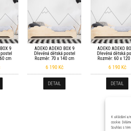
BOX 9
ADEKO ADEKO BOX 9
ADEKO ADEKO BO
 postel
Dřevěná dětská postel
Dřevěná dětská po
160 cm
Rozměr: 70 x 140 cm
Rozměr: 60 x 120
č
6 190
Kč
6 190
Kč
DETAIL
DETAIL
K ukládání a/
cookie. Děláme
Souhlas s těm