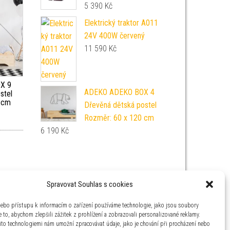
5 390
Kč
Elektrický traktor A011
24V 400W červený
11 590
Kč
X 9
ADEKO ADEKO BOX 4
stel
 cm
Dřevěná dětská postel
Rozměr: 60 x 120 cm
6 190
Kč
Spravovat Souhlas s cookies
nebo přístupu k informacím o zařízení používáme technologie, jako jsou soubory
 to, abychom zlepšili zážitek z prohlížení a zobrazovali personalizované reklamy.
ito technologiemi nám umožní zpracovávat údaje, jako je chování při procházení nebo