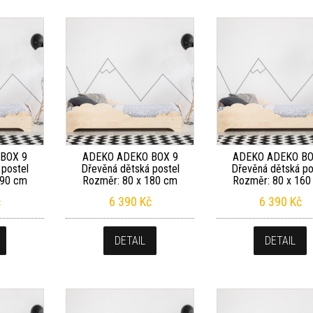
BOX 9
ADEKO ADEKO BOX 9
ADEKO ADEKO BO
 postel
Dřevěná dětská postel
Dřevěná dětská po
190 cm
Rozměr: 80 x 180 cm
Rozměr: 80 x 160
č
6 390
Kč
6 390
Kč
DETAIL
DETAIL