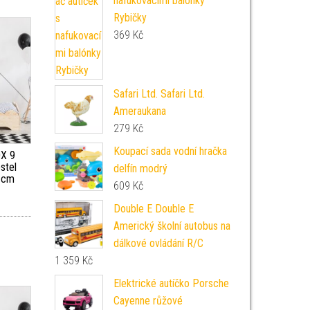
nafukovacími balónky
Rybičky
369
Kč
Safari Ltd. Safari Ltd.
Ameraukana
279
Kč
Koupací sada vodní hračka
X 9
stel
delfín modrý
 cm
609
Kč
Double E Double E
Americký školní autobus na
dálkové ovládání R/C
1 359
Kč
Elektrické autíčko Porsche
Cayenne růžové