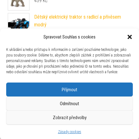
439
Kč
Dětský elektrický traktor s radlicí a přívěsem
modrý
4 939
Kč
Spravovat Souhlas s cookies
Sada 48 uměleckých pastelek v kovovém
pouzdře
K ukládání a/nebo přístupu k informacím o zařízení používáme technologie, jako
jsou soubory cookie. Děláme to, abychom zlepšili zážitek z prohlížení a zobrazovali
359
Kč
personalizované reklamy. Souhlas s těmito technologiemi nám umožní zpracovávat
údaje, jako je chování při procházení nebo jedinečná ID na tomto webu. Nesouhlas
nebo odvolání souhlasu může nepříznivě ovlivnit určité vlastnosti a funkce.
Zajímavosti
Příjmout
Odmítnout
Zobrazit předvolby
Používáme WordPress (v češtině).
|
Šablona: Bulk Shop
| ACIT
s.r.o. Chodovská 228/3 Praha 4 IČ: 26454424
Zásady cookies