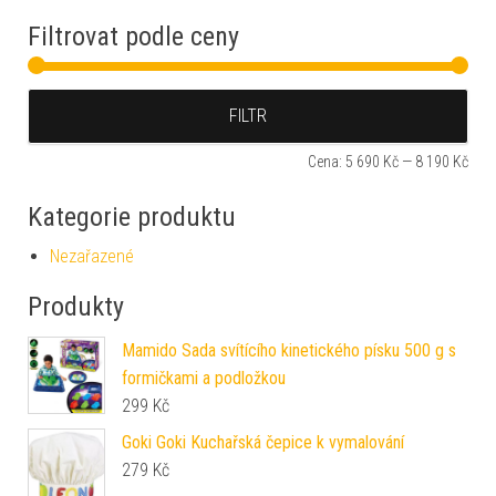
Filtrovat podle ceny
Min
Max
FILTR
Cena:
5 690 Kč
—
8 190 Kč
Kategorie produktu
Nezařazené
Produkty
Mamido Sada svítícího kinetického písku 500 g s
formičkami a podložkou
299
Kč
Goki Goki Kuchařská čepice k vymalování
279
Kč