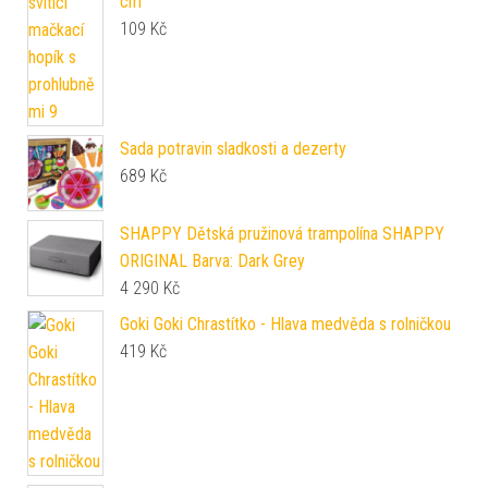
cm
109
Kč
Sada potravin sladkosti a dezerty
689
Kč
SHAPPY Dětská pružinová trampolína SHAPPY
ORIGINAL Barva: Dark Grey
4 290
Kč
Goki Goki Chrastítko - Hlava medvěda s rolničkou
419
Kč