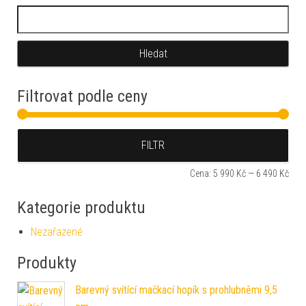
Vyhledávání
Filtrovat podle ceny
Min
Max
FILTR
Cena:
5 990 Kč
—
6 490 Kč
Kategorie produktu
Nezařazené
Produkty
Barevný svítící mačkací hopík s prohlubněmi 9,5