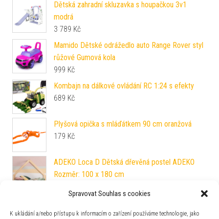
Dětská zahradní skluzavka s houpačkou 3v1
modrá
3 789
Kč
Mamido Dětské odrážedlo auto Range Rover styl
růžové Gumová kola
999
Kč
Kombajn na dálkové ovládání RC 1:24 s efekty
689
Kč
Plyšová opička s mláďátkem 90 cm oranžová
179
Kč
ADEKO Loca D Dětská dřevěná postel ADEKO
Rozměr: 100 x 180 cm
7 090
Kč
Spravovat Souhlas s cookies
Mamido Auto na dálkové ovládání LAMBORGHINI
K ukládání a/nebo přístupu k informacím o zařízení používáme technologie, jako
SIAN FKP 37 R/C 1:24 černé