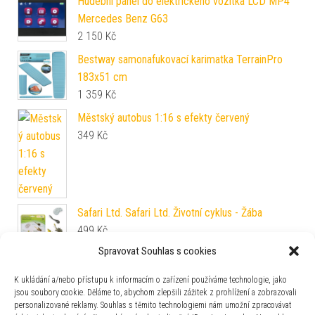
Hudební panel do elektrického vozítka LCD MP4
Mercedes Benz G63
2 150
Kč
Bestway samonafukovací karimatka TerrainPro
183x51 cm
1 359
Kč
Městský autobus 1:16 s efekty červený
349
Kč
Safari Ltd. Safari Ltd. Životní cyklus - Žába
499
Kč
Spravovat Souhlas s cookies
Bublifuk strunová sekačka růžová
K ukládání a/nebo přístupu k informacím o zařízení používáme technologie, jako
419
Kč
jsou soubory cookie. Děláme to, abychom zlepšili zážitek z prohlížení a zobrazovali
personalizované reklamy. Souhlas s těmito technologiemi nám umožní zpracovávat