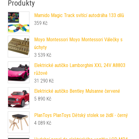
Produkty
Mamido Magic Track svítící autodráha 133 dílů
359
Kč
Moyo Montessori Moyo Montessori Válečky s
úchyty
3 539
Kč
Elektrické autíčko Lamborghini XXL 24V A8803
růžové
31 290
Kč
Elektrické autíčko Bentley Mulsanne červené
5 890
Kč
PlanToys PlanToys Dětský stolek se židlí - černý
4 089
Kč