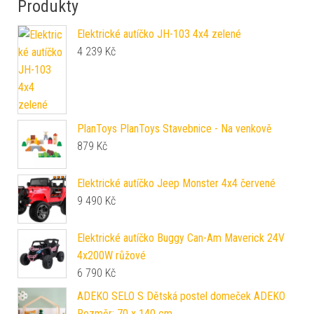
Produkty
Elektrické autíčko JH-103 4x4 zelené
4 239
Kč
PlanToys PlanToys Stavebnice - Na venkově
879
Kč
Elektrické autíčko Jeep Monster 4x4 červené
9 490
Kč
Elektrické autíčko Buggy Can-Am Maverick 24V
4x200W růžové
6 790
Kč
ADEKO SELO S Dětská postel domeček ADEKO
Rozměr: 70 x 140 cm