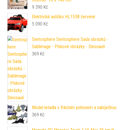
9 390
Kč
Elektrické autíčko HL1538 červené
5 090
Kč
Sentosphere Sentosphere Sada obrázků -
Sablimage - Pískové obrázky - Dinosauři
369
Kč
Model letadla s frikčním pohonem a nabíječkou
369
Kč