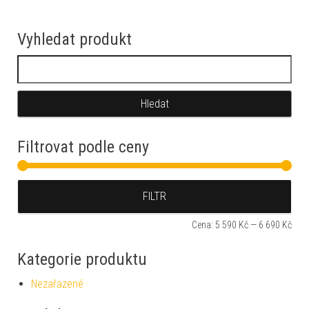
Vyhledat produkt
Vyhledávání
Filtrovat podle ceny
Min
Max
FILTR
Cena:
5 590 Kč
—
6 690 Kč
Kategorie produktu
Nezařazené