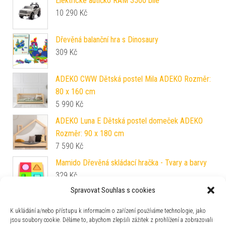
Elektrické autíčko RAM 3500 bílé
10 290
Kč
Dřevěná balanční hra s Dinosaury
309
Kč
ADEKO CWW Dětská postel Mila ADEKO Rozměr:
80 x 160 cm
5 990
Kč
ADEKO Luna E Dětská postel domeček ADEKO
Rozměr: 90 x 180 cm
7 590
Kč
Mamido Dřevěná skládací hračka - Tvary a barvy
329
Kč
Spravovat Souhlas s cookies
Plyšový had 210 cm šedý
K ukládání a/nebo přístupu k informacím o zařízení používáme technologie, jako
479
Kč
jsou soubory cookie. Děláme to, abychom zlepšili zážitek z prohlížení a zobrazovali