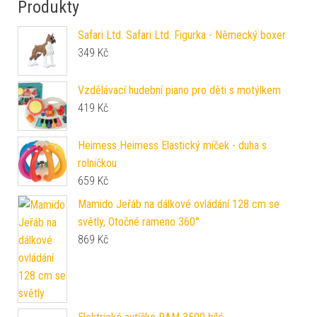
Produkty
Safari Ltd. Safari Ltd. Figurka - Německý boxer
349
Kč
Vzdělávací hudební piano pro děti s motýlkem
419
Kč
Heimess Heimess Elastický míček - duha s
rolničkou
659
Kč
Mamido Jeřáb na dálkové ovládání 128 cm se
světly, Otočné rameno 360°
869
Kč