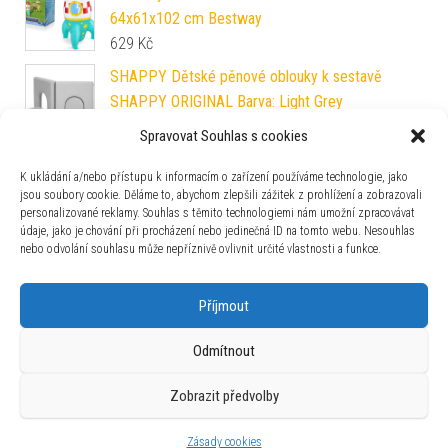
64x61x102 cm Bestway
629
Kč
SHAPPY Dětské pěnové oblouky k sestavě
SHAPPY ORIGINAL Barva: Light Grey
4 890
Kč
Spravovat Souhlas s cookies
Mamido Elektrický traktor s vlečkou Blow růžový
K ukládání a/nebo přístupu k informacím o zařízení používáme technologie, jako
4 590
Kč
jsou soubory cookie. Děláme to, abychom zlepšili zážitek z prohlížení a zobrazovali
personalizované reklamy. Souhlas s těmito technologiemi nám umožní zpracovávat
údaje, jako je chování při procházení nebo jedinečná ID na tomto webu. Nesouhlas
nebo odvolání souhlasu může nepříznivě ovlivnit určité vlastnosti a funkce.
Zajímavosti
Příjmout
Odmítnout
Zobrazit předvolby
Používáme WordPress (v češtině).
|
Šablona: Bulk Shop
| ACIT
s.r.o. Chodovská 228/3 Praha 4 IČ: 26454424
Zásady cookies