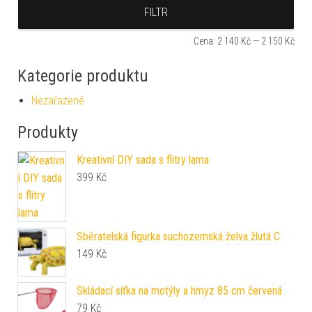
Min
Max
FILTR
Cena:
2 140 Kč
—
2 150 Kč
Kategorie produktu
Nezařazené
Produkty
Kreativní DIY sada s flitry lama
399
Kč
Sběratelská figurka suchozemská želva žlutá C
149
Kč
Skládací síťka na motýly a hmyz 85 cm červená
79
Kč