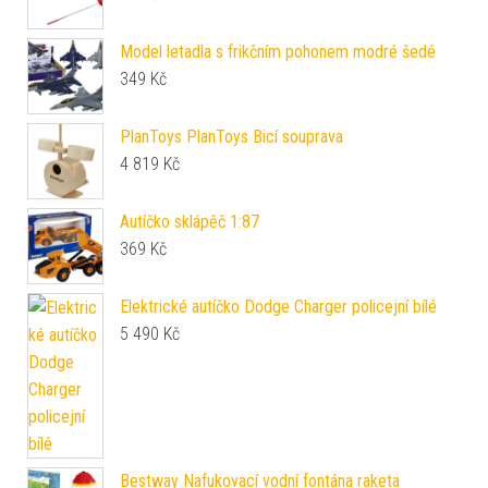
Model letadla s frikčním pohonem modré šedé
349
Kč
PlanToys PlanToys Bicí souprava
4 819
Kč
Autíčko sklápěč 1:87
369
Kč
Elektrické autíčko Dodge Charger policejní bílé
5 490
Kč
Bestway Nafukovací vodní fontána raketa