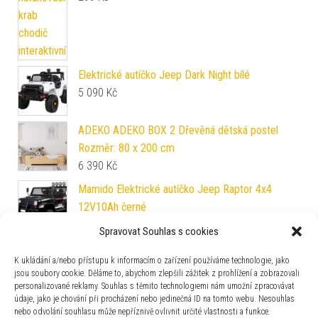
Elektrické autíčko Jeep Dark Night bílé
5 090
Kč
ADEKO ADEKO BOX 2 Dřevěná dětská postel
Rozměr: 80 x 200 cm
6 390
Kč
Mamido Elektrické autíčko Jeep Raptor 4x4
12V10Ah černé
6 890
Kč
Spravovat Souhlas s cookies
Plyšová opička s mláďátkem 70 cm zelená
K ukládání a/nebo přístupu k informacím o zařízení používáme technologie, jako
149
Kč
jsou soubory cookie. Děláme to, abychom zlepšili zážitek z prohlížení a zobrazovali
personalizované reklamy. Souhlas s těmito technologiemi nám umožní zpracovávat
údaje, jako je chování při procházení nebo jedinečná ID na tomto webu. Nesouhlas
nebo odvolání souhlasu může nepříznivě ovlivnit určité vlastnosti a funkce.