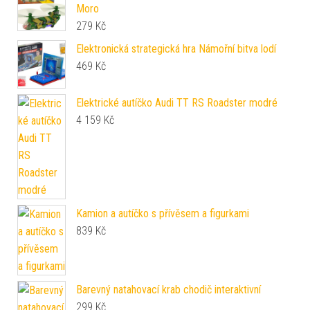
Moro
279
Kč
Elektronická strategická hra Námořní bitva lodí
469
Kč
Elektrické autíčko Audi TT RS Roadster modré
4 159
Kč
Kamion a autíčko s přívěsem a figurkami
839
Kč
Barevný natahovací krab chodič interaktivní
299
Kč