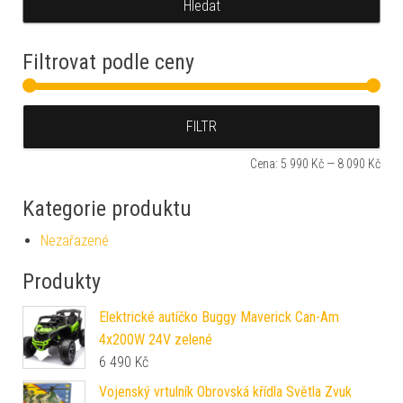
Filtrovat podle ceny
Min
Max
FILTR
Cena:
5 990 Kč
—
8 090 Kč
Kategorie produktu
Nezařazené
Produkty
Elektrické autíčko Buggy Maverick Can-Am
4x200W 24V zelené
6 490
Kč
Vojenský vrtulník Obrovská křídla Světla Zvuk