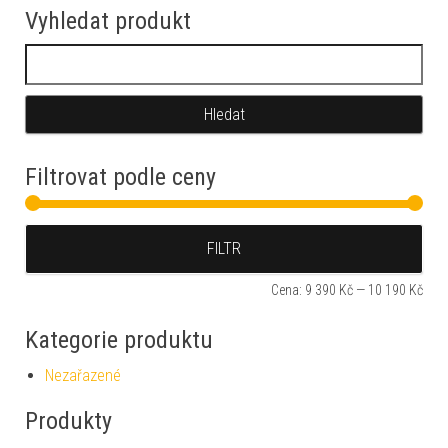
Vyhledat produkt
Vyhledávání
Filtrovat podle ceny
Min
Max
FILTR
Cena:
9 390 Kč
—
10 190 Kč
Kategorie produktu
Nezařazené
Produkty