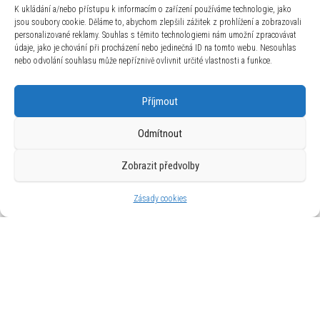
K ukládání a/nebo přístupu k informacím o zařízení používáme technologie, jako
jsou soubory cookie. Děláme to, abychom zlepšili zážitek z prohlížení a zobrazovali
personalizované reklamy. Souhlas s těmito technologiemi nám umožní zpracovávat
údaje, jako je chování při procházení nebo jedinečná ID na tomto webu. Nesouhlas
Moyo Montessori Moyo Montessori Hnědé
nebo odvolání souhlasu může nepříznivě ovlivnit určité vlastnosti a funkce.
schody
2 539
Kč
Příjmout
Odmítnout
Zobrazit předvolby
Zajímavosti
Zásady cookies
Používáme WordPress (v češtině).
|
Šablona: Bulk Shop
| ACIT
s.r.o. Chodovská 228/3 Praha 4 IČ: 26454424