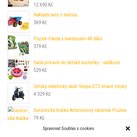
12 690
Kč
Nákladní auto s helmou
369
Kč
Puzzle Panda s bambusem 48 dílků
379
Kč
Sada potravin do dětské kuchyňky - sladkosti
529
Kč
Dětský elektrický skútr Vespa GTS tmavě modrý
4 329
Kč
Senzorická hračka Antistresový náramek Pružina
79
Kč
Spravovat Souhlas s cookies