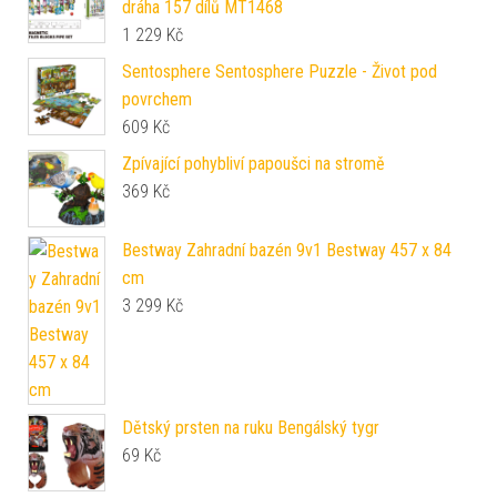
dráha 157 dílů MT1468
1 229
Kč
Sentosphere Sentosphere Puzzle - Život pod
povrchem
609
Kč
Zpívající pohybliví papoušci na stromě
369
Kč
Bestway Zahradní bazén 9v1 Bestway 457 x 84
cm
3 299
Kč
Dětský prsten na ruku Bengálský tygr
69
Kč