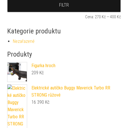
Min
Max
FILTR
Cena:
270 Kč
—
400 Kč
Kategorie produktu
Nezařazené
Produkty
Figurka hroch
209
Kč
Elektrické autíčko Buggy Maverick Turbo RR
STRONG růžové
16 390
Kč