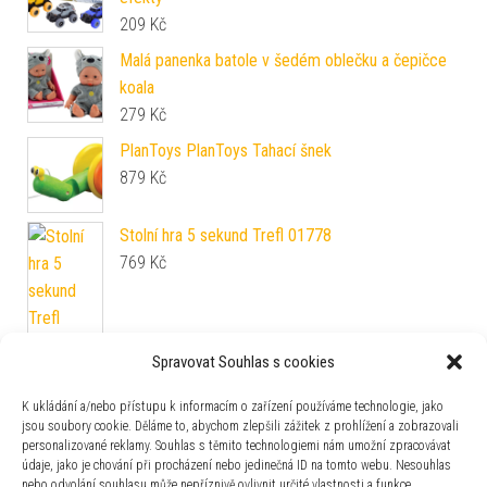
209
Kč
Malá panenka batole v šedém oblečku a čepičce
koala
279
Kč
PlanToys PlanToys Tahací šnek
879
Kč
Stolní hra 5 sekund Trefl 01778
769
Kč
Spravovat Souhlas s cookies
ADEKO KIKI 7 Dětská postel domeček ADEKO
Rozměr: 90 x 200 cm
K ukládání a/nebo přístupu k informacím o zařízení používáme technologie, jako
jsou soubory cookie. Děláme to, abychom zlepšili zážitek z prohlížení a zobrazovali
6 690
Kč
personalizované reklamy. Souhlas s těmito technologiemi nám umožní zpracovávat
údaje, jako je chování při procházení nebo jedinečná ID na tomto webu. Nesouhlas
nebo odvolání souhlasu může nepříznivě ovlivnit určité vlastnosti a funkce.