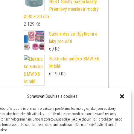
NEST Suchý bazén kulatý
Prémiový manšestr modrý
Ø 90 × 30 cm
2 129
Kč
Sada krásy se třpytkami a
laky pro děti
69
Kč
Elektrické autíčko BMW X6
M bílé
6 190
Kč
Safari Ltd. Safari Ltd.
Spravovat Souhlas s cookies
Figurka - Psohlavec zelený
839
Kč
nebo přístupu k informacím o zařízení používáme technologie, jako jsou soubory
 to, abychom zlepšili zážitek z prohlížení a zobrazovali personalizované reklamy.
ito technologiemi nám umožní zpracovávat údaje, jako je chování při procházení nebo
na tomto webu. Nesouhlas nebo odvolání souhlasu může nepříznivě ovlivnit určité
unkce.