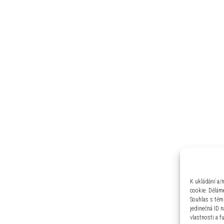
K ukládání a/
cookie. Děláme
Souhlas s těm
jedinečná ID 
vlastnosti a f