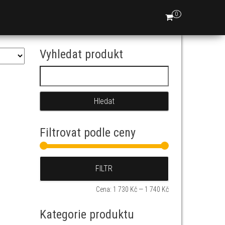
0
Vyhledat produkt
Vyhledávání
Filtrovat podle ceny
Minimální cena
Maximální cena
FILTR
Cena:
1 730 Kč
—
1 740 Kč
Kategorie produktu