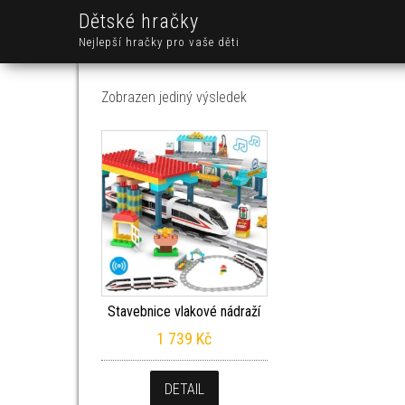
Dětské hračky
Nejlepší hračky pro vaše děti
Zobrazen jediný výsledek
Stavebnice vlakové nádraží
1 739
Kč
DETAIL