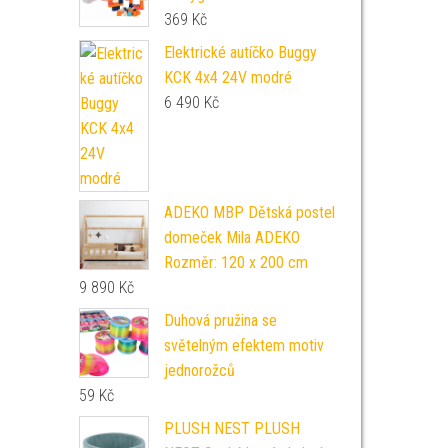
369
Kč
Elektrické autíčko Buggy
KCK 4x4 24V modré
6 490
Kč
ADEKO MBP Dětská postel
domeček Mila ADEKO
Rozměr: 120 x 200 cm
9 890
Kč
Duhová pružina se
světelným efektem motiv
jednorožců
59
Kč
PLUSH NEST PLUSH