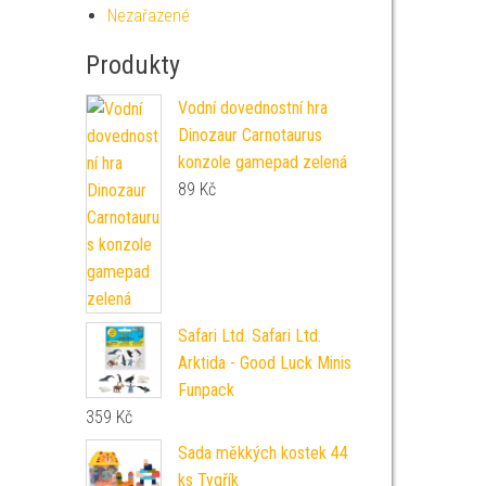
Nezařazené
Produkty
Vodní dovednostní hra
Dinozaur Carnotaurus
konzole gamepad zelená
89
Kč
Safari Ltd. Safari Ltd.
Arktida - Good Luck Minis
Funpack
359
Kč
Sada měkkých kostek 44
ks Tygřík