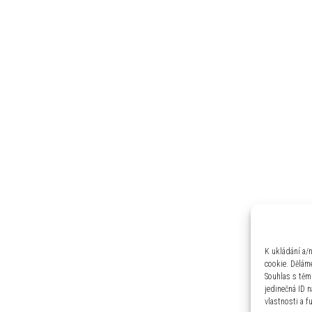
K ukládání a/
cookie. Děláme
Souhlas s těm
jedinečná ID 
vlastnosti a f