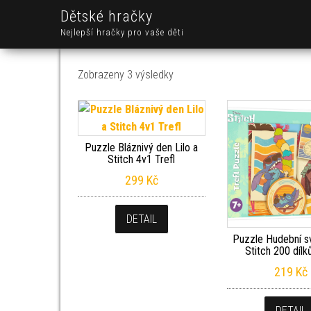
Dětské hračky
Nejlepší hračky pro vaše děti
Seřazeno od nejnovějších
Zobrazeny 3 výsledky
Puzzle Bláznivý den Lilo a
Stitch 4v1 Trefl
299
Kč
DETAIL
Puzzle Hudební sv
Stitch 200 dílk
219
Kč
DETAIL