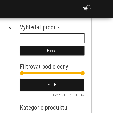
0
Vyhledat produkt
Vyhledávání
Filtrovat podle ceny
Minimální cena
Maximální cena
FILTR
Cena:
210 Kč
—
300 Kč
Kategorie produktu