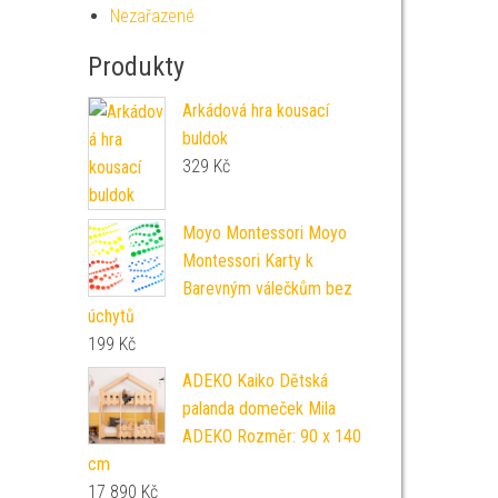
Nezařazené
Produkty
Arkádová hra kousací
buldok
329
Kč
Moyo Montessori Moyo
Montessori Karty k
Barevným válečkům bez
úchytů
199
Kč
ADEKO Kaiko Dětská
palanda domeček Mila
ADEKO Rozměr: 90 x 140
cm
17 890
Kč