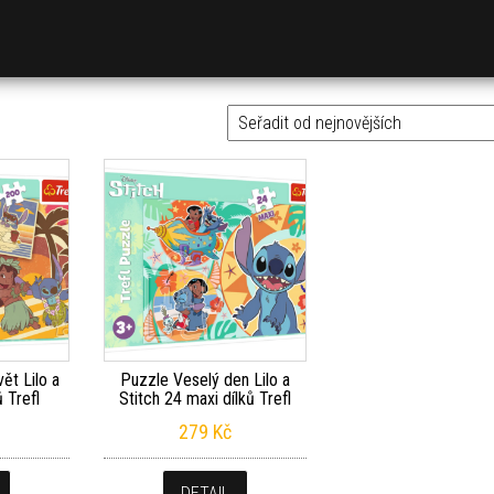
ět Lilo a
Puzzle Veselý den Lilo a
ů Trefl
Stitch 24 maxi dílků Trefl
279
Kč
DETAIL