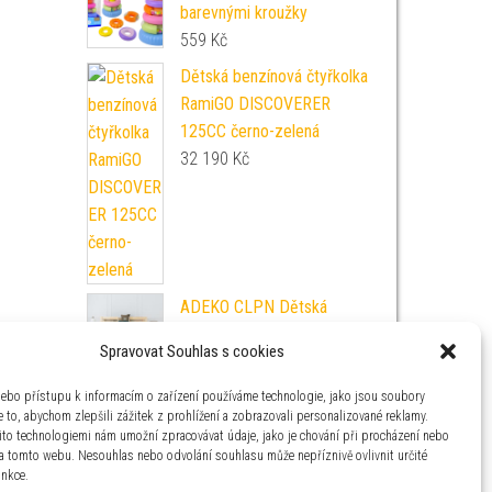
barevnými kroužky
559
Kč
Dětská benzínová čtyřkolka
RamiGO DISCOVERER
125CC černo-zelená
32 190
Kč
ADEKO CLPN Dětská
palanda Mila ADEKO
Spravovat Souhlas s cookies
Rozměr: 90 x 140 cm
9 590
Kč
nebo přístupu k informacím o zařízení používáme technologie, jako jsou soubory
 to, abychom zlepšili zážitek z prohlížení a zobrazovali personalizované reklamy.
ito technologiemi nám umožní zpracovávat údaje, jako je chování při procházení nebo
na tomto webu. Nesouhlas nebo odvolání souhlasu může nepříznivě ovlivnit určité
unkce.