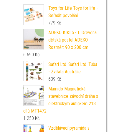
Toys for Life Toys for life -
Seřadit povolání
779
Kč
ADEKO KIKI 5 - L Dřevěná
dětská postel ADEKO
Rozměr: 90 x 200 cm
6 690
Kč
Safari Ltd. Safari Ltd. Tuba
- Zvířata Austrálie
639
Kč
Mamido Magnetická
stavebnice závodní dráha s
elektrickým autíčkem 213
dílů MT1472
1 250
Kč
Vzdělávací pyramida s