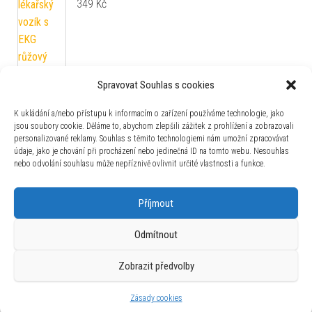
349
Kč
Spravovat Souhlas s cookies
Mamido Terénní auto na dálkové ovládání Buggy
1:16 žluté MT1572
K ukládání a/nebo přístupu k informacím o zařízení používáme technologie, jako
jsou soubory cookie. Děláme to, abychom zlepšili zážitek z prohlížení a zobrazovali
390
Kč
personalizované reklamy. Souhlas s těmito technologiemi nám umožní zpracovávat
údaje, jako je chování při procházení nebo jedinečná ID na tomto webu. Nesouhlas
nebo odvolání souhlasu může nepříznivě ovlivnit určité vlastnosti a funkce.
Zajímavosti
Příjmout
Odmítnout
Zobrazit předvolby
Používáme WordPress (v češtině).
|
Šablona: Bulk Shop
| ACIT
s.r.o. Chodovská 228/3 Praha 4 IČ: 26454424
Zásady cookies