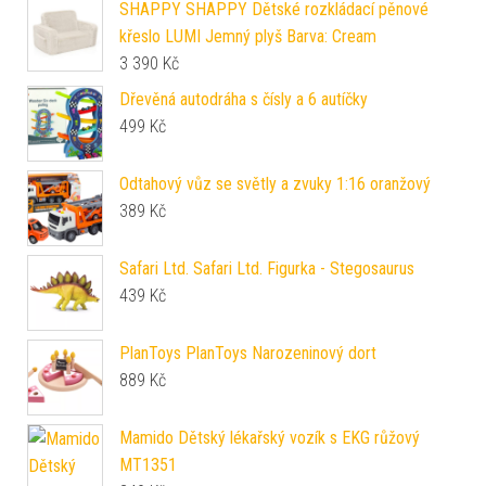
SHAPPY SHAPPY Dětské rozkládací pěnové
křeslo LUMI Jemný plyš Barva: Cream
3 390
Kč
Dřevěná autodráha s čísly a 6 autíčky
499
Kč
Odtahový vůz se světly a zvuky 1:16 oranžový
389
Kč
Safari Ltd. Safari Ltd. Figurka - Stegosaurus
439
Kč
PlanToys PlanToys Narozeninový dort
889
Kč
Mamido Dětský lékařský vozík s EKG růžový
MT1351