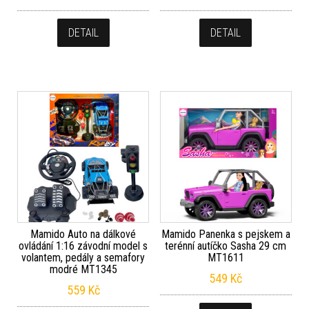
DETAIL
DETAIL
Mamido Auto na dálkové
Mamido Panenka s pejskem a
ovládání 1:16 závodní model s
terénní autíčko Sasha 29 cm
volantem, pedály a semafory
MT1611
modré MT1345
549
Kč
559
Kč