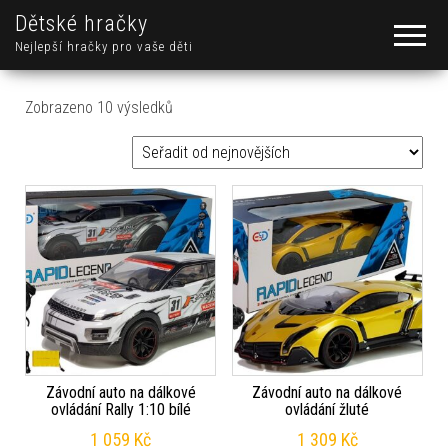
Dětské hračky
Nejlepší hračky pro vaše děti
Seřazeno od nejnovějších
Zobrazeno 10 výsledků
Závodní auto na dálkové
Závodní auto na dálkové
ovládání Rally 1:10 bílé
ovládání žluté
1 059
Kč
1 309
Kč