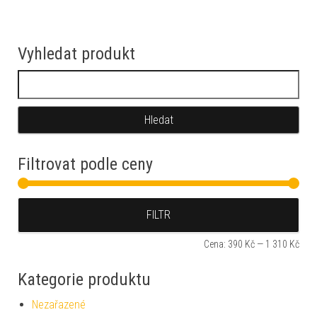
Vyhledat produkt
Vyhledávání
Filtrovat podle ceny
Min
Max
FILTR
Cena:
390 Kč
—
1 310 Kč
Kategorie produktu
Nezařazené