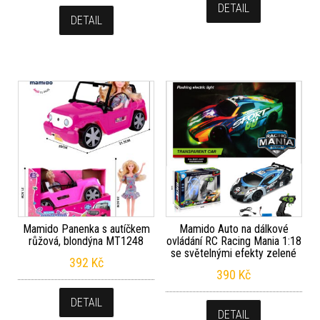
DETAIL
DETAIL
Mamido Panenka s autíčkem
Mamido Auto na dálkové
růžová, blondýna MT1248
ovládání RC Racing Mania 1:18
se světelnými efekty zelené
392
Kč
390
Kč
DETAIL
DETAIL