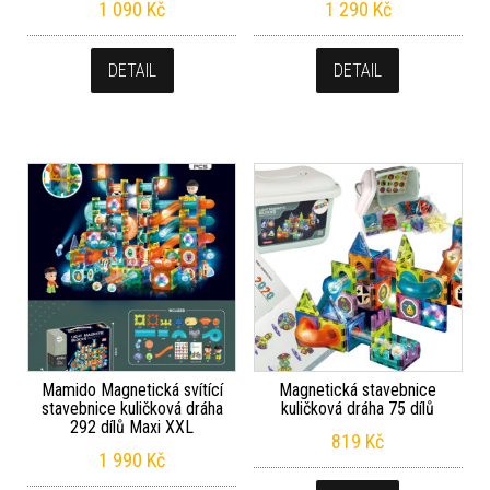
1 090
Kč
1 290
Kč
DETAIL
DETAIL
Mamido Magnetická svítící
Magnetická stavebnice
stavebnice kuličková dráha
kuličková dráha 75 dílů
292 dílů Maxi XXL
819
Kč
1 990
Kč