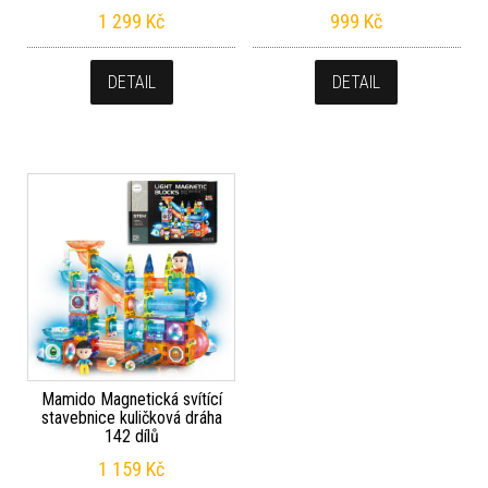
1 299
Kč
999
Kč
DETAIL
DETAIL
Mamido Magnetická svítící
stavebnice kuličková dráha
142 dílů
1 159
Kč