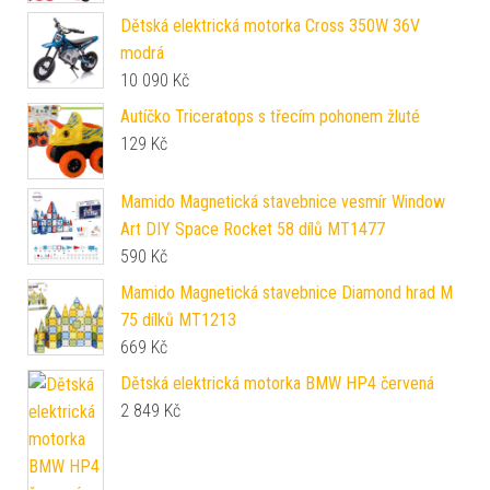
Dětská elektrická motorka Cross 350W 36V
modrá
10 090
Kč
Autíčko Triceratops s třecím pohonem žluté
129
Kč
Mamido Magnetická stavebnice vesmír Window
Art DIY Space Rocket 58 dílů MT1477
590
Kč
Mamido Magnetická stavebnice Diamond hrad M
75 dílků MT1213
669
Kč
Dětská elektrická motorka BMW HP4 červená
2 849
Kč