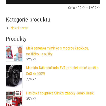
Cena:
490 Kč
—
1 990 Kč
Kategorie produktu
Nezařazené
Produkty
Malá panenka miminko s modrou čepičkou,
mašličkou a oušky
279
Kč
Mamido Náhradní kolo EVA pro elektrické autíčko
G63 4x200W
779
Kč
Hasičská souprava Silniční značky Jeřáb Hasič
359
Kč