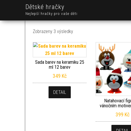
Dětské hračky
Nejlepší hračky pro vaše děti
Seřazeno od nejnovějších
Zobrazeny 3 výsledky
Sada barev na keramiku 25
ml 12 barev
349
Kč
DETAIL
Natahovací fig
vánočním motive
399
Kč
DETAIL