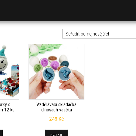
urky s
Vzdělávací skládačka
m 12 ks
dinosauří vajíčka
249
Kč
DETAIL