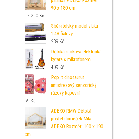
palanda ADEKO Rozměr:
90 x 180 cm
17 290
Kč
Sběratelský model vlaku
1:48 fialový
239
Kč
Dětská rocková elektrická
kytara s mikrofonem
409
Kč
Pop It dinosaurus
antistresový senzorický
růžový kapesní
59
Kč
ADEKO RMW Dětská
postel domeček Mila
ADEKO Rozměr: 100 x 190
cm