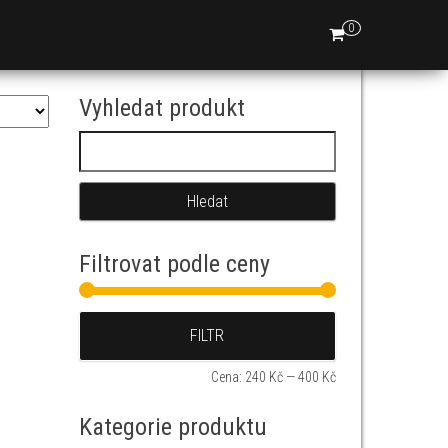
0
Vyhledat produkt
Vyhledávání
Filtrovat podle ceny
Minimální cena
Maximální cena
FILTR
Cena:
240 Kč
—
400 Kč
Kategorie produktu