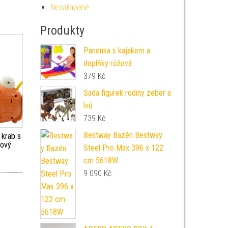
Nezařazené
Produkty
Panenka s kajakem a
doplňky růžová
379
Kč
Sada figurek rodiny zeber a
lvů
739
Kč
Bestway Bazén Bestway
o krab s
žový
Steel Pro Max 396 x 122
cm 5618W
9 090
Kč