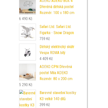
ADEKO ADEKO BOX 4
Dřevěná dětská postel
Rozměr: 100 x 180 cm
6 490
Kč
Safari Ltd. Safari Ltd.
Figurka - Snow Dragon
759
Kč
Dětský elektrický skútr
Vespa ROMA bílý
4 409
Kč
ADEKO CPN Dřevěná
postel Mila ADEKO
Rozměr: 80 x 200 cm
5 290
Kč
Barevné stavební kostky
K3 velké 140 dílů
399
Kč