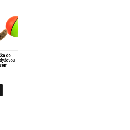
ačka do
plyšovou
asem