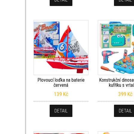
Plovoucí loďka na baterie
Konstrukční dinosa
červená
kufříku s vrt
139
Kč
399
Kč
DETAIL
DETAIL