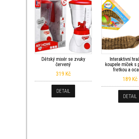
Dětský mixér se zvuky
Interaktivní hr
červený
koupele míček s 
fretkou a oc
319
Kč
189
Kč
DETAIL
DETAIL