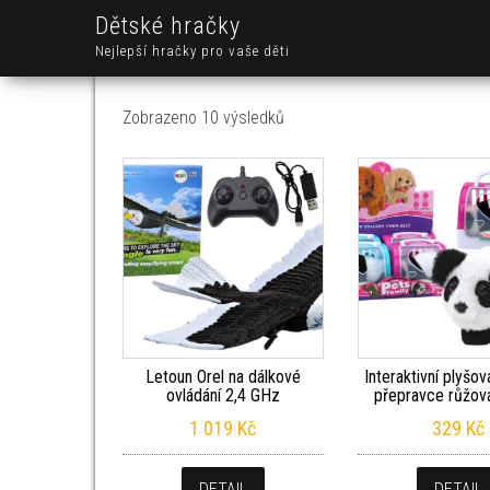
Dětské hračky
Nejlepší hračky pro vaše děti
Seřazeno od nejnovějších
Zobrazeno 10 výsledků
Letoun Orel na dálkové
Interaktivní plyšo
ovládání 2,4 GHz
přepravce růžov
1 019
Kč
329
Kč
DETAIL
DETAIL