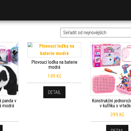
Plovoucí loďka na baterie
modrá
149
Kč
DETAIL
vá panda v
Konstrukční jednorož
á modrá
v kufříku s vrtač
399
Kč
DETAIL