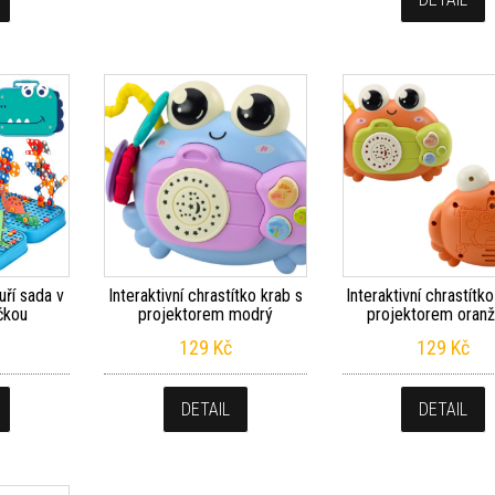
uří sada v
Interaktivní chrastítko krab s
Interaktivní chrastítk
ačkou
projektorem modrý
projektorem oran
129
Kč
129
Kč
DETAIL
DETAIL