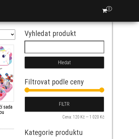
0
Vyhledat produkt
Vyhledávání
Filtrovat podle ceny
Minimální cena
Maximální cena
FILTR
čí sada
kou
Cena:
120 Kč
—
1 020 Kč
Kategorie produktu