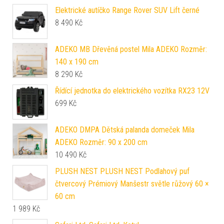
Elektrické autíčko Range Rover SUV Lift černé
8 490
Kč
ADEKO MB Dřevěná postel Mila ADEKO Rozměr:
140 x 190 cm
8 290
Kč
Řídící jednotka do elektrického vozítka RX23 12V
699
Kč
ADEKO DMPA Dětská palanda domeček Mila
ADEKO Rozměr: 90 x 200 cm
10 490
Kč
PLUSH NEST PLUSH NEST Podlahový puf
čtvercový Prémiový Manšestr světle růžový 60 ×
60 cm
1 989
Kč