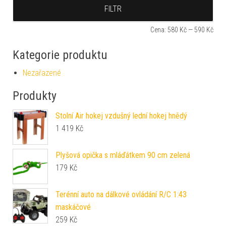
Min
Max
FILTR
Cena:
580 Kč
—
590 Kč
Kategorie produktu
Nezařazené
Produkty
Stolní Air hokej vzdušný lední hokej hnědý
1 419
Kč
Plyšová opička s mláďátkem 90 cm zelená
179
Kč
Terénní auto na dálkové ovládání R/C 1:43
maskáčové
259
Kč