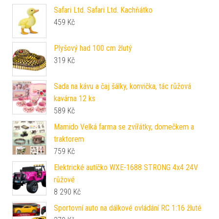
Safari Ltd. Safari Ltd. Kachňátko
459
Kč
Plyšový had 100 cm žlutý
319
Kč
Sada na kávu a čaj šálky, konvička, tác růžová
kavárna 12 ks
589
Kč
Mamido Velká farma se zvířátky, domečkem a
traktorem
759
Kč
Elektrické autíčko WXE-1688 STRONG 4x4 24V
růžové
8 290
Kč
Sportovní auto na dálkové ovládání RC 1:16 žluté