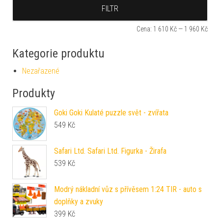
Min
Max
FILTR
Cena:
1 610 Kč
—
1 960 Kč
Kategorie produktu
Nezařazené
Produkty
Goki Goki Kulaté puzzle svět - zvířata
549
Kč
Safari Ltd. Safari Ltd. Figurka - Žirafa
539
Kč
Modrý nákladní vůz s přívěsem 1:24 TIR - auto s
doplňky a zvuky
399
Kč