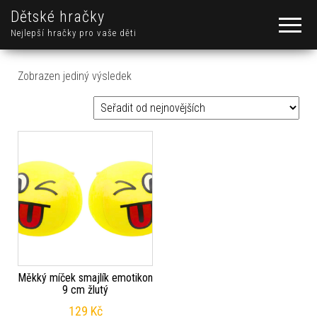
Dětské hračky
Nejlepší hračky pro vaše děti
Zobrazen jediný výsledek
Měkký míček smajlík emotikon
9 cm žlutý
129
Kč