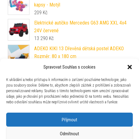
kapsy - Motýl
209
Kč
Elektrické autíčko Mercedes G63 AMG XXL 4x4
24V červené
13 290
Kč
ADEKO KIKI 13 Dřevěná dětská postel ADEKO
Rozměr: 80 x 180 cm
6 690
Kč
Spravovat Souhlas s cookies
Dinosauří dráha se zvukem a světlem
K ukládání a/nebo přístupu k informacím o zařízení používáme technologie, jako
909
Kč
jsou soubory cookie. Děláme to, abychom zlepšili zážitek z prohlížení a zobrazovali
personalizované reklamy. Souhlas s těmito technologiemi nám umožní zpracovávat
údaje, jako je chování při procházení nebo jedinečná ID na tomto webu. Nesouhlas
nebo odvolání souhlasu může nepříznivě ovlivnit určité vlastnosti a funkce.
Zajímavosti
Příjmout
Odmítnout