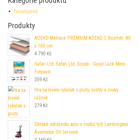
Kategorie produktu
Nezařazené
Produkty
ADEKO Matrace PREMIUM ADEKO C Rozměr: 80
x 160 cm
4 790
Kč
Safari Ltd. Safari Ltd. Oceán - Good Luck Minis
Funpack
359
Kč
Hra na lovení rybiček s pruty, světly a zvuky
růžová
279
Kč
Dětské odrážedlo auto s vodící tyčí Lamborghini
Aventador SV červené
2 169
Kč