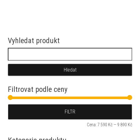
Vyhledat produkt
Vyhledávání
Filtrovat podle ceny
Min
Max
FILTR
Cena:
7 590 Kč
—
9 890 Kč