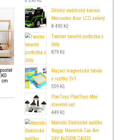
6 290
Kč
Dětský elektrický kamion
Mercedes Axor LCD zelený
8 490
Kč
Twister taneční podložka s
čísly
879
Kč
postel
Mazací magnetická tabule
EKO
s razítky 2v1
0 cm
559
Kč
PlanToys PlanToys Mini-
stavební set
449
Kč
Mamido Elektrické autíčko
Buggy Maverick Can-Am
24V 4x200W CA003