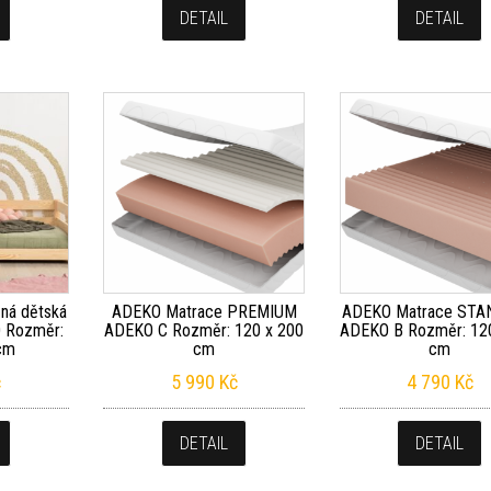
DETAIL
DETAIL
ná dětská
ADEKO Matrace PREMIUM
ADEKO Matrace ST
O Rozměr:
ADEKO C Rozměr: 120 x 200
ADEKO B Rozměr: 12
cm
cm
cm
č
5 990
Kč
4 790
Kč
DETAIL
DETAIL