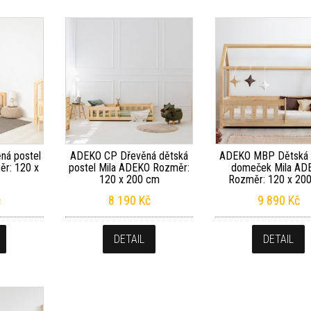
ná postel
ADEKO CP Dřevěná dětská
ADEKO MBP Dětská 
r: 120 x
postel Mila ADEKO Rozměr:
domeček Mila AD
120 x 200 cm
Rozměr: 120 x 20
č
8 190
Kč
9 890
Kč
DETAIL
DETAIL