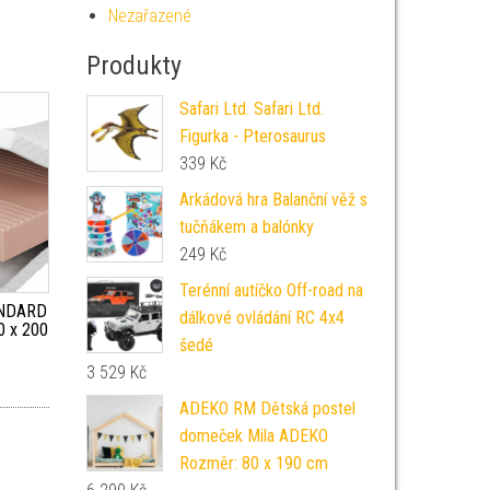
Nezařazené
Produkty
Safari Ltd. Safari Ltd.
Figurka - Pterosaurus
339
Kč
Arkádová hra Balanční věž s
tučňákem a balónky
249
Kč
Terénní autíčko Off-road na
ANDARD
dálkové ovládání RC 4x4
0 x 200
šedé
3 529
Kč
ADEKO RM Dětská postel
domeček Mila ADEKO
Rozměr: 80 x 190 cm