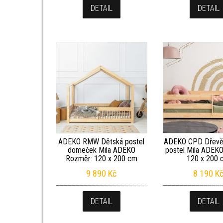
DETAIL
DETAIL
ADEKO RMW Dětská postel
ADEKO CPD Dřevě
domeček Mila ADEKO
postel Mila ADEK
Rozměr: 120 x 200 cm
120 x 200 
9 890
Kč
8 190
K
DETAIL
DETAIL