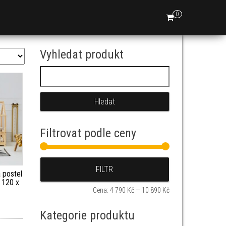
0
Vyhledat produkt
Vyhledávání
Filtrovat podle ceny
Minimální cena
Maximální cena
FILTR
postel
 120 x
Cena:
4 790 Kč
—
10 890 Kč
Kategorie produktu