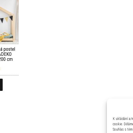
á postel
 ADEKO
200 cm
č
K ukládání a/
cookie. Děláme
Souhlas s těm