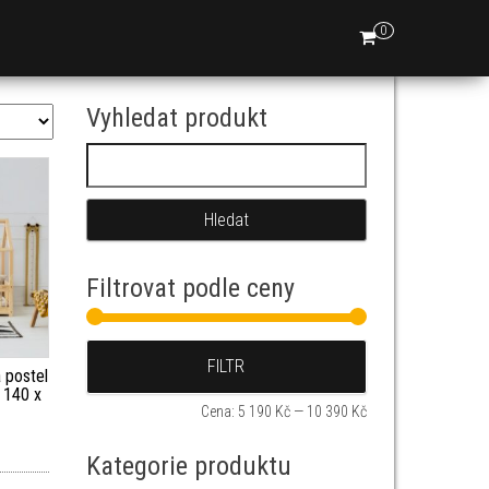
0
Vyhledat produkt
Vyhledávání
Filtrovat podle ceny
Minimální cena
Maximální cena
FILTR
postel
 140 x
Cena:
5 190 Kč
—
10 390 Kč
Kategorie produktu