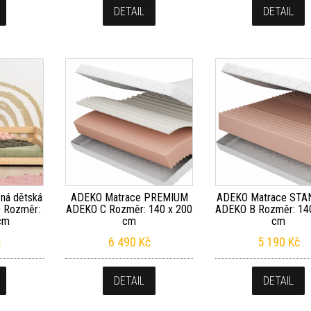
DETAIL
DETAIL
ná dětská
ADEKO Matrace PREMIUM
ADEKO Matrace ST
O Rozměr:
ADEKO C Rozměr: 140 x 200
ADEKO B Rozměr: 14
cm
cm
cm
č
6 490
Kč
5 190
Kč
DETAIL
DETAIL