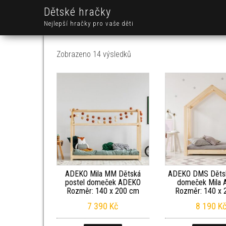
Dětské hračky
Nejlepší hračky pro vaše děti
Seřazeno od nejnovějších
Zobrazeno 14 výsledků
ADEKO Mila MM Dětská
ADEKO DMS Dětsk
postel domeček ADEKO
domeček Mila
Rozměr: 140 x 200 cm
Rozměr: 140 x 
7 390
Kč
8 190
K