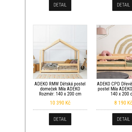
DETAIL
DETAIL
ADEKO RMW Dětská postel
ADEKO CPD Dřevě
domeček Mila ADEKO
postel Mila ADEK
Rozměr: 140 x 200 cm
140 x 200 
10 390
Kč
8 190
K
DETAIL
DETAIL