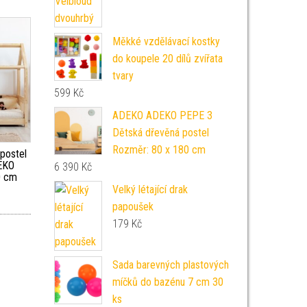
Měkké vzdělávací kostky
do koupele 20 dílů zvířata
tvary
599
Kč
ADEKO ADEKO PEPE 3
Dětská dřevěná postel
Rozměr: 80 x 180 cm
postel
EKO
6 390
Kč
0 cm
Velký létající drak
papoušek
179
Kč
Sada barevných plastových
míčků do bazénu 7 cm 30
ks