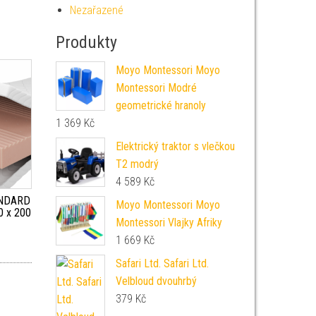
Nezařazené
Produkty
Moyo Montessori Moyo
Montessori Modré
geometrické hranoly
1 369
Kč
Elektrický traktor s vlečkou
T2 modrý
4 589
Kč
ANDARD
Moyo Montessori Moyo
0 x 200
Montessori Vlajky Afriky
1 669
Kč
Safari Ltd. Safari Ltd.
Velbloud dvouhrbý
379
Kč