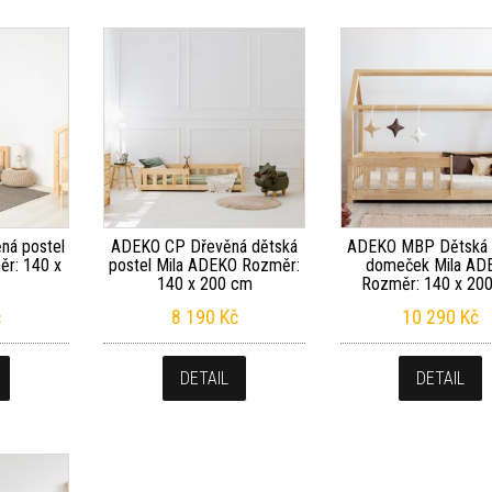
ná postel
ADEKO CP Dřevěná dětská
ADEKO MBP Dětská 
r: 140 x
postel Mila ADEKO Rozměr:
domeček Mila AD
140 x 200 cm
Rozměr: 140 x 20
č
8 190
Kč
10 290
Kč
DETAIL
DETAIL