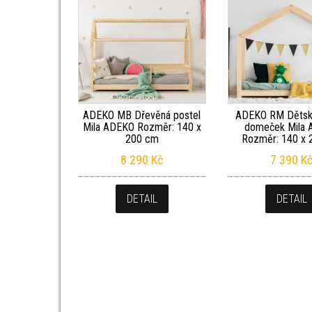
ADEKO MB Dřevěná postel
ADEKO RM Dětsk
Mila ADEKO Rozměr: 140 x
domeček Mila
200 cm
Rozměr: 140 x 
8 290
Kč
7 390
K
DETAIL
DETAIL