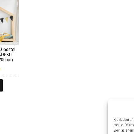
á postel
 ADEKO
200 cm
č
K ukládání a/
cookie. Děláme
Souhlas s těm